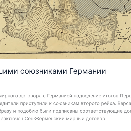
шими союзниками Германии
ного договора с Германией подведение итогов Перво
едители приступили к союзникам второго рейха. Верс
образу и подобию были подписаны соответствующие д
 заключен Сен-Жерменский мирный договор