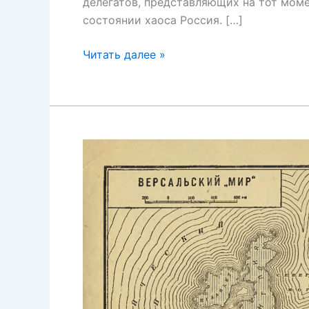
делегатов, представляющих на тот моме
состоянии хаоса Россия. […]
Парижская
Читать далее »
мирная
конференция