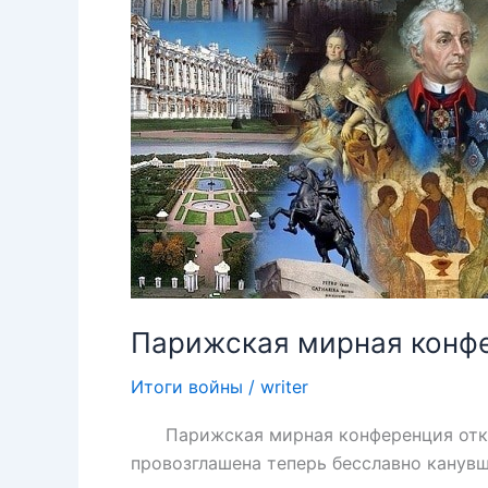
Парижская мирная конф
Итоги войны
/
writer
Парижская мирная конференция открыла
провозглашена теперь бесславно канув