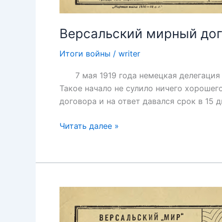
Версальский мирный до
Итоги войны
/
writer
7 мая 1919 года немецкая делегация бы
Такое начало не сулило ничего хорошег
договора и на ответ давался срок в 15 
Версальский
Читать далее »
мирный
договор