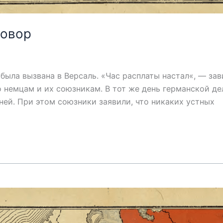
говор
ла вызвана в Версаль. «Час расплаты настал«, — зави
о немцам и их союзникам. В тот же день германской д
дней. При этом союзники заявили, что никаких устных