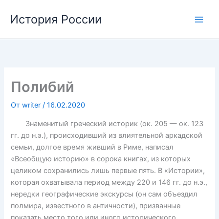
Перейти
История России
к
содержимому
Полибий
От
writer
/
16.02.2020
Знаменитый греческий историк (ок. 205 — ок. 123
гг. до н.э.), происходивший из влиятельной аркадской
семьи, долгое время живший в Риме, написал
«Всеобщую историю» в сорока книгах, из которых
целиком сохранились лишь первые пять. В «Истории»,
которая охватывала период между 220 и 146 гг. до н.э.,
нередки географические экскурсы (он сам объездил
полмира, известного в античности), призванные
показать место того или иного исторического