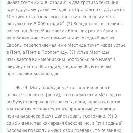
3
имеет почти 22 000 стадий
и два противолежащие
одно другому устья, — одно из Пропонтиды, другое из
Меотийского озера, которое само по себе имеет в
4
окружности 8 000 стадий
. (2) Вследствие впадения в
сказанные бассейны многих больших рек из Азии и
еще более многочисленных и многоводнейших из
Европы переполняемая ими Меотида течет через устье
в Понт, а Понт в Пропонтиду. (3) Устье Меотиды
называется Киммерийским Боспором; оно имеет в
ширину около 30 стадий, а в длину 60, и на всем
протяжении мелководно.
40. (4) Мы утверждаем, что Понт издревле и
поныне заносится [илом], а со временем и Меотида и
он будут совершенно занесены, если, конечно, в этих
местностях останутся те же природные условия и
причины заноса будут действовать постоянно. (5) В
самом деле, так как время бесконечно, а [эти водные]
бассейны повсюду имеют свои пределы, то очевидно,