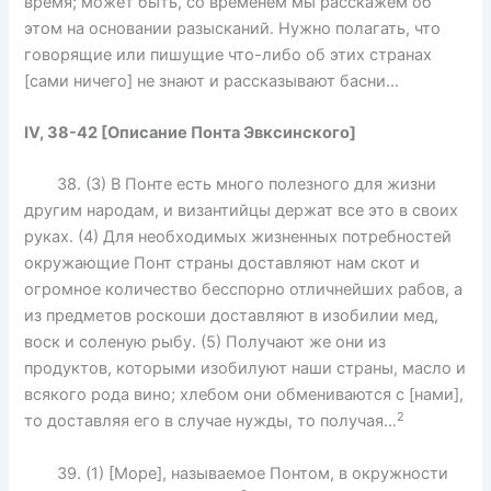
время; может быть, со временем мы расскажем об
этом на основании разысканий. Нужно полагать, что
говорящие или пишущие что-либо об этих странах
[сами ничего] не знают и рассказывают басни…
IV, 38-42 [Описание Понта Эвксинского]
38. (3) В Понте есть много полезного для жизни
другим народам, и византийцы держат все это в своих
руках. (4) Для необходимых жизненных потребностей
окружающие Понт страны доставляют нам скот и
огромное количество бесспорно отличнейших рабов, а
из предметов роскоши доставляют в изобилии мед,
воск и соленую рыбу. (5) Получают же они из
продуктов, которыми изобилуют наши страны, масло и
всякого рода вино; хлебом они обмениваются с [нами],
2
то доставляя его в случае нужды, то получая…
39. (1) [Море], называемое Понтом, в окружности