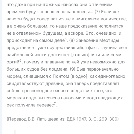
что даже при ничтожных наносах они с течением
времени будут совершенно наполнены… (7) Если же
наносы будут совершаться не в ничтожном количестве,
а в очень большом, то наше предсказание исполнится
не в отдаленном будущем, а вскоре. Это, очевидно, и
5
происходит на самом деле
. (8) Занесение Меотиды
представляет уже осуществившийся факт: глубина ее в
наибольшей части достигает [только] пяти или семи
6
оргий
, почему и плавание по ней уже невозможно для
больших судов без лоцмана. (9) Быв первоначально
морем, слившимся с Понтом [в одно], как единогласно
свидетельствуют древние, она теперь представляет
собою пресноводное озеро вследствие того, что
морская вода вытеснена наносами и вода впадающих
7
рек получила перевес
.
(Перевод В.В. Латышева из: ВДК 1947. 3. С. 299-300)