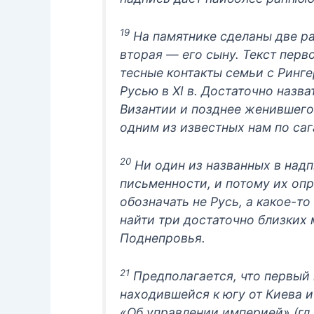
19
На памятнике сделаны две р
вторая — его сыну. Текст перв
тесные контакты семьи с Ринг
Русью в XI в. Достаточно назв
Византии и позднее женившего
одним из известных нам по са
20
Ни один из названных в надп
письменности, и потому их оп
обозначать не Русь, а какое-т
найти три достаточно близких
Поднепровья.
21
Предполагается, что первый 
находившейся к югу от Киева 
«Об управлении империей» (гл.