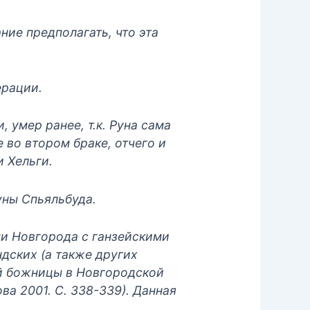
ние предполагать, что эта
ерации.
 умер ранее, т.к. Руна сама
 во втором браке, отчего и
и Хельги.
уны Спьяльбуда.
и Новгорода с ганзейскими
дских (а также других
ой божницы в Новгородской
ва 2001. С. 338-339). Данная