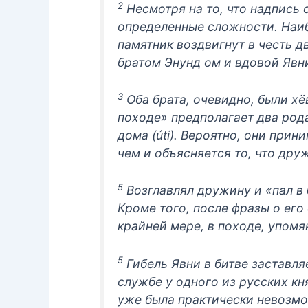
2
Несмотря на то, что надпись 
определенные сложности. Наиб
памятник воздвигнут в честь д
братом Энунд ом и вдовой Явн
3
Оба брата, очевидно, были х
походе» предполагает два рода
дома (úti). Вероятно, они при
чем и объясняется то, что др
5
Возглавлял дружину и «пал в б
Кроме того, после фразы о его
крайней мере, в походе, упомя
5
Гибель Явни в битве заставля
службе у одного из русских кн
уже была практически невозм