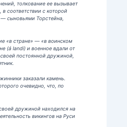
нений, толкование ее вызывает
 в соответствии с которой
и — сыновьями Торстейна,
ие «в стране» — «в воинском
 (á landi) и военное вдали от
о своей постоянной дружиной,
ятник.
ружинники заказали камень.
торого очевидно, что, по
о своей дружиной находился на
деятельность викингов на Руси