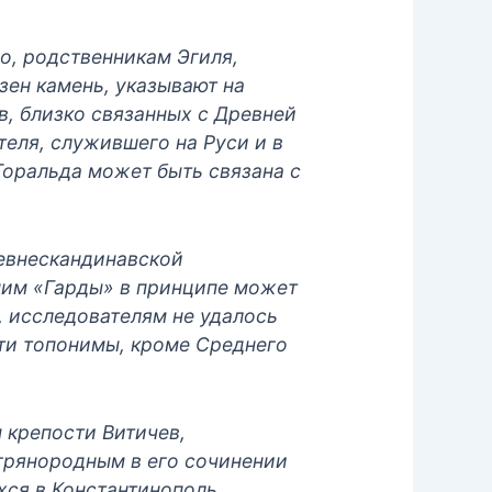
о, родственникам Эгиля,
зен камень, указывают на
в, близко связанных с Древней
теля, служившего на Руси и в
Торальда может быть связана с
ревнескандинавской
оним «Гарды» в принципе может
е, исследователям не удалось
эти топонимы, кроме Среднего
 крепости Витичев,
агрянородным в его сочинении
хся в Константинополь.