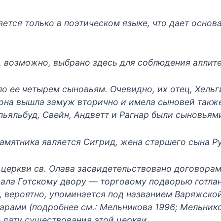
ется только в поэтическом языке, что дает основа
, возможно, выбрано здесь для соблюдения аллит
 ее четырем сыновьям. Очевидно, их отец, Хельги,
 она вышла замуж вторично и имела сыновей также
пьяльбуд, Свейн, Андветт и Рагнар были сыновьям
амятника является Сигрид, жена старшего сына Р
церкви св. Олава засвидетельствовано договорам
жала Готскому двору — торговому подворью готлан
е, вероятно, упоминается под названием Варяжск
арами (подробнее см.: Мельникова 1996; Мельнико
 дату существования этой церкви.