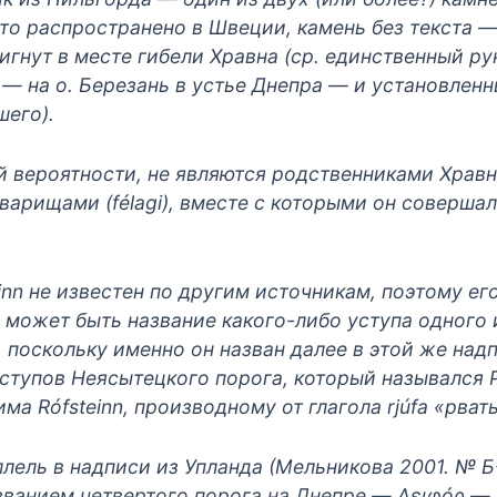
это распространено в Швеции, камень без текста — 
игнут в месте гибели Хравна (ср. единственный р
— на о. Березань в устье Днепра — и установлен
шего).
 вероятности, не являются родственниками Хравна,
оварищами (félagi), вместе с которыми он соверша
inn не известен по другим источникам, поэтому ег
о может быть название какого-либо уступа одного
 поскольку именно он назван далее в этой же над
ступов Неясытецкого порога, который назывался Р
а Rófsteinn, производному от глагола rjúfa «рвать
лель в надписи из Упланда (Мельникова 2001. № Б-
званием четвертого порога на Днепре — Αειφóρ —