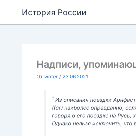
Перейти
История России
к
содержимому
Надписи, упоминаю
От
writer
/
23.06.2021
1
Из описания поездки Арнфаст
(fór) наиболее оправданно, ес
говоря о его поездке на Русь,
Однако нельзя исключить, что