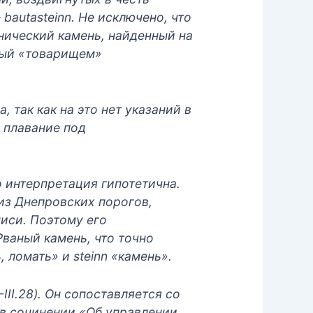
bautasteinn. Не исключено, что
унический камень, найденный на
ный «товарищем»
 так как на это нет указаний в
л плавание под
о интерпретация гипотетична.
 из Днепровских порогов,
писи. Поэтому его
ваный камень, что точно
, ломать» и steinn «камень».
III.28). Он сопоставляется со
 в сочинении «Об управлении