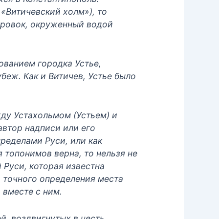
 «Витичевский холм»), то
тровок, окруженный водой
ованием городка Устье,
беж. Как и Витичев, Устье было
ду Устахольмом (Устьем) и
автор надписи или его
ределами Руси, или как
 топонимов верна, то нельзя не
 Руси, которая известна
о точного определения места
 вместе с ним.
й, воздвигнутых в честь