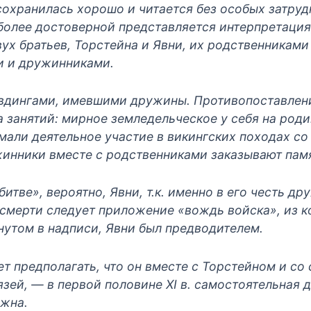
сохранилась хорошо и читается без особых затруд
олее достоверной представляется интерпретация,
вух братьев, Торстейна и Явни, их родственникам
и и дружинниками.
ёвдингами, имевшими дружины. Противопоставлен
 занятий: мирное земледельческое у себя на родине
нимали деятельное участие в викингских походах с
ужинники вместе с родственниками заказывают пам
итве», вероятно, Явни, т.к. именно в его честь д
 смерти следует приложение «вождь войска», из ко
нутом в надписи, Явни был предводителем.
ет предполагать, что он вместе с Торстейном и с
язей, — в первой половине XI в. самостоятельная 
ожна.