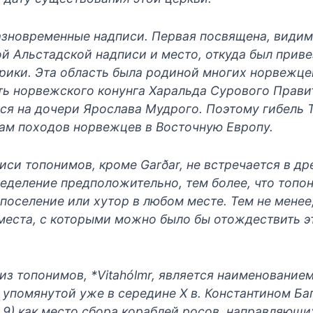
азновременные надписи. Первая посвящена, видим
ой Альстадской надписи и место, откуда был приве
ерики. Эта область была родиной многих норвежце
ать норвежского конунга Харальда Сурового Прави
ся на дочери Ярослава Мудрого. Поэтому гибель 
гам походов норвежцев в Восточную Европу.
иси топонимов, кроме Garðar, не встречается в д
ределение предположительно, тем более, что топ
о поселение или хутор в любом месте. Тем не мене
 места, с которыми можно было бы отождествить 
из топонимов, *Vitahólmr, является наименованием
и упомянутой уже в середине X в. Константином Б
 9) как место сбора кораблей росов, направляющи