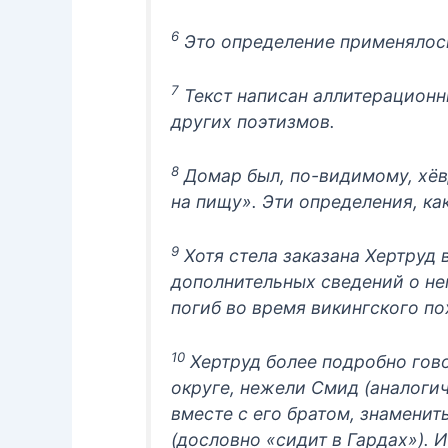
6
Это определение применялось
7
Текст написан аллитерационн
других поэтизмов.
8
Домар был, по-видимому, хёв
на пищу». Эти определения, ка
9
Хотя стела заказана Хертруд 
дополнительных сведений о не
погиб во время викингского по
10
Хертруд более подробно говор
округе, нежели Смид (аналоги
вместе с его братом, знаменит
(дословно «сидит в Гардах»). 