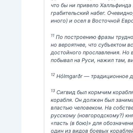
что бы ни привело Халльфинда 
грабительский набег. Очевидно
иного) и осел в Восточной Евр
11
По построению фразы трудно 
но вероятнее, что субъектом в
достойного прославления. Но 
побывал на Руси, нажил там, в
12
Hólmgarðr — традиционное д
13
Сигвид был кормчим корабля
корабля. Он должен был занима
властью человеком. На собстве
русскому (новгородскому?) кня
«пасть (в бою)» для обозначени
один из видов боевых корабле