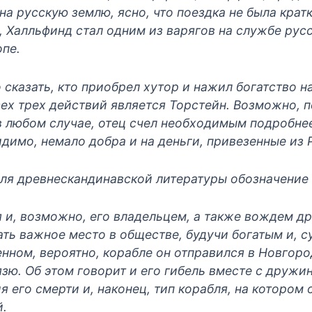
на русскую землю, ясно, что поездка не была крат
, Халльфинд стал одним из варягов на службе русс
опе.
сказать, кто приобрел хутор и нажил богатство н
сех трех действий является Торстейн. Возможно, 
в любом случае, отец счел необходимым подробнее
идимо, немало добра и на деньги, привезенные из 
ля древнескандинавской литературы обозначение
 и, возможно, его владельцем, а также вождем д
ть важное место в обществе, будучи богатым и, с
нном, вероятно, корабле он отправился в Новгоро
зю. Об этом говорит и его гибель вместе с дружинн
я его смерти и, наконец, тип корабля, на котором
й.