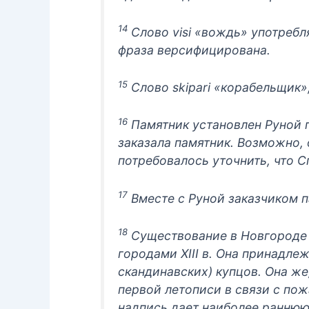
14
Слово visi «вождь» употребля
фраза версифицирована.
15
Слово skipari «корабельщик»
16
Памятник установлен Руной по
заказала памятник. Возможно,
потребовалось уточнить, что С
17
Вместе с Руной заказчиком п
18
Существование в Новгороде 
городами XIII в. Она принадле
скандинавских) купцов. Она ж
первой летописи в связи с пож
надпись дает наиболее раннюю