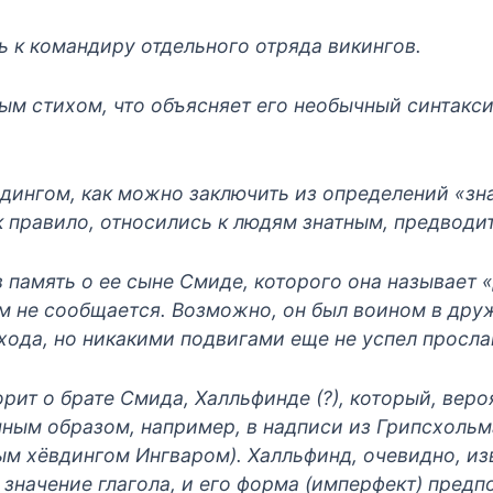
 к командиру отдельного отряда викингов.
ым стихом, что объясняет его необычный синтакси
дингом, как можно заключить из определений «з
к правило, относились к людям знатным, предводи
в память о ее сыне Смиде, которого она называет
м не сообщается. Возможно, он был воином в друж
хода, но никакими подвигами еще не успел просла
ит о брате Смида, Халльфинде (?), который, веро
чным образом, например, в надписи из Грипсхоль
ым хёвдингом Ингваром). Халльфинд, очевидно, изв
И значение глагола, и его форма (имперфект) пред