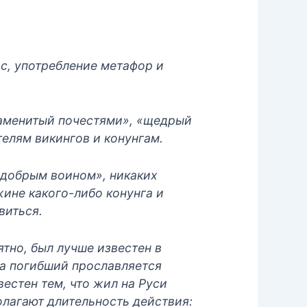
с, употребление метафор и
наменитый почестями», «щедрый
телям викингов и конунгам.
 «добрым воином», никаких
ине какого-либо конунга и
виться.
ятно, был лучше известен в
ма погибший прославляется
естен тем, что жил на Руси
полагают длительность действия: