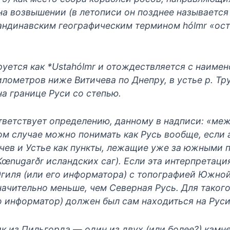
а возвышении (в летописи он позднее называется
андинавским географическим термином hólmr «ос
ется как *Ustahólmr и отождествляется с наимен
лометров ниже Витичева по Днепру, в устье р. Тру
 границе Руси со степью.
ветствует определению, данному в надписи: «меж
ом случае можно понимать как Русь вообще, если 
ев и Устье как пункты, лежащие уже за южными п
œnugarðr исландских саг). Если эта интерпретация
Эгиля (или его информатора) с топографией Южной
начительно меньше, чем Северная Русь. Для таког
о информатор) должен был сам находиться на Руси
к из Пильгорда — один из двух (или более?) камне