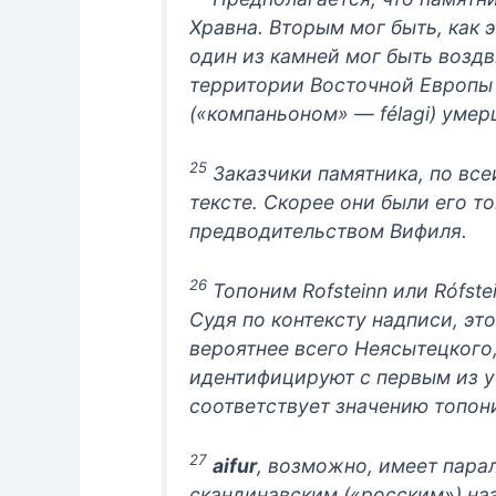
Хравна. Вторым мог быть, как 
один из камней мог быть воздв
территории Восточной Европы 
(«компаньоном» — félagi) умер
25
Заказчики памятника, по всей
тексте. Скорее они были его т
предводительством Вифиля.
26
Топоним Rofsteinn или Rófste
Судя по контексту надписи, эт
вероятнее всего Неясытецкого,
идентифицируют с первым из у
соответствует значению топоним
27
aifur
, возможно, имеет парал
скандинавским («росским») на