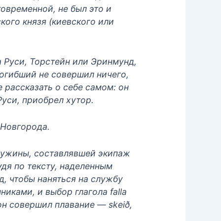
ковременной, не был это и
кого князя (киевского или
а Руси, Торстейн или Эринмунд,
погибший не совершил ничего,
 рассказать о себе самом: он
Руси, приобрел хутор.
 Новгорода.
ружины, составлявшей экипаж
удя по тексту, наделенным
д, чтобы наняться на службу
иками, и выбор глагола falla
 он совершил плавание — skeið,