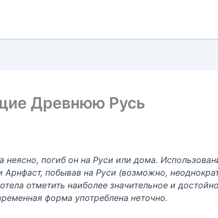
щие Древнюю Русь
а неясно, погиб он на Руси или дома. Использова
ли Арнфаст, побывав на Руси (возможно, неоднократ
 хотела отметить наиболее значительное и достойн
 временная форма употреблена неточно.