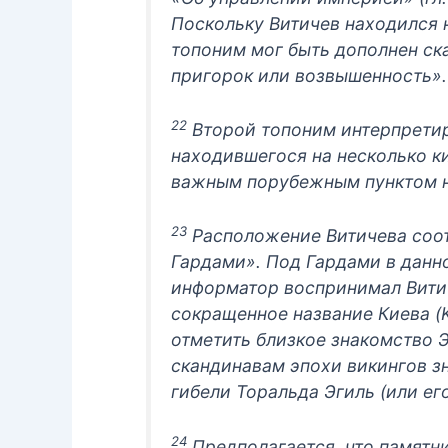
Поскольку Витичев находился н
топоним мог быть дополнен ск
пригорок или возвышенность».
22
Второй топоним интерпретиру
находившегося на несколько ки
важным порубежным пунктом на
23
Расположение Витичева соот
Гардами». Под Гардами в данн
информатор воспринимал Витич
сокращенное название Киева (K
отметить близкое знакомство 
скандинавам эпохи викингов з
гибели Торальда Эгиль (или ег
24
Предполагается, что памятни