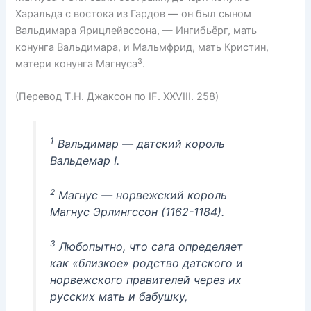
Харальда с востока из Гардов — он был сыном
Вальдимара Ярицлейвссона, — Ингибьёрг, мать
конунга Вальдимара, и Мальмфрид, мать Кристин,
3
матери конунга Магнуса
.
(Перевод Т.Н. Джаксон по IF. XXVIII. 258)
1
Вальдимар — датский король
Вальдемар I.
2
Магнус — норвежский король
Магнус Эрлингссон (1162-1184).
3
Любопытно, что сага определяет
как «близкое» родство датского и
норвежского правителей через их
русских мать и бабушку,