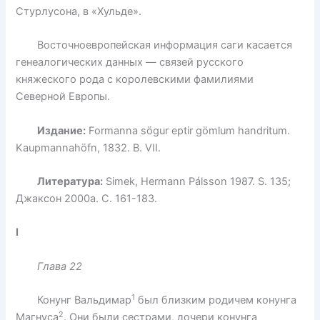
Стурлусона, в «Хульде».
Восточноевропейская информация саги касается
генеалогических данных — связей русского
княжеского рода с королевскими фамилиями
Северной Европы.
Издание:
Formanna sögur eptir gömlum handritum.
Kaupmannahöfn, 1832. В. VII.
Литература:
Simek, Hermann Pálsson 1987. S. 135;
Джаксон 2000a. C. 161-183.
l
Глава 22
1
Конунг Вальдимар
был близким родичем конунга
2
Магнуса
. Они были сестрами, дочери конунга