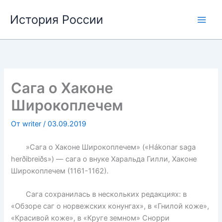
Перейти
История России
к
содержимому
Сага о Хаконе
Широкоплечем
От
writer
/
03.09.2019
»Сага о Хаконе Широкоплечем» («Hákonar saga
herðibreiðs») — сага о внуке Харальда Гилли, Хаконе
Широкоплечем (1161-1162).
Сага сохранилась в нескольких редакциях: в
«Обзоре саг о норвежских конунгах», в «Гнилой коже»,
«Красивой коже», в «Круге земном» Снорри