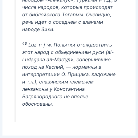
числе народов, которые происходят
от библейского Тогармы. Очевидно,
речь идет о соседнем с аланами
народе Зихи.
48
Luz-n-j-w. Попытки отождествить
этот народ с объединением руси (al-
Ludagana ал-Мас’уди, совершившие
поход на Каспий, — норманны в
интерпретации О. Прицака, ладожане
и т.п.), славянским племенем
лензанины у Константина
Багрянородного не вполне
обоснованы.