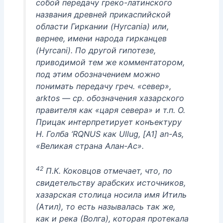
собой передачу греко-латинского
названия древней прикаспийской
области Гиркании (Hyrcania) или,
вернее, имени народа гирканцев
(Hyrcani). По другой гипотезе,
приводимой тем же комментатором,
под этим обозначением можно
понимать передачу греч. «север»,
arktos — ср. обозначения хазарского
правителя как «царя севера» и т.п. О.
Прицак интерпретирует конъектуру
Н. Голба ‘RQNUS как Ullug, [А1] an-As,
«Великая страна Алан-Ас».
42
П.К. Коковцов отмечает, что, по
свидетельству арабских источников,
хазарская столица носила имя Итиль
(Атил), то есть называлась так же,
как и река (Волга), которая протекала