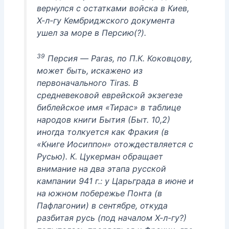
вернулся с остатками войска в Киев,
Х-л-гу Кембриджского документа
ушел за море в Персию(?).
39
Персия — Paras, по П.К. Коковцову,
может быть, искажено из
первоначального Tiras. В
средневековой еврейской экзегезе
библейское имя «Тирас» в таблице
народов книги Бытия (Быт. 10,2)
иногда толкуется как Фракия (в
«Книге Иосиппон» отождествляется с
Русью). К. Цукерман обращает
внимание на два этапа русской
кампании 941 г.: у Царьграда в июне и
на южном побережье Понта (в
Пафлагонии) в сентябре, откуда
разбитая русь (под началом Х-л-гу?)