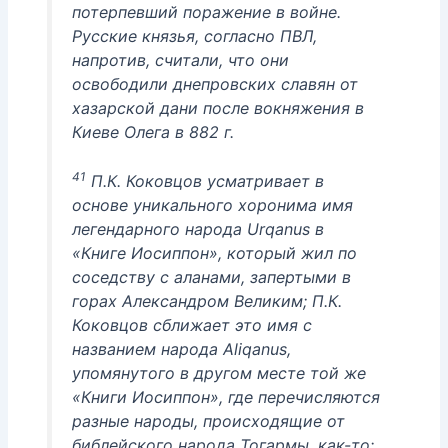
потерпевший поражение в войне.
Русские князья, согласно ПВЛ,
напротив, считали, что они
освободили днепровских славян от
хазарской дани после вокняжения в
Киеве Олега в 882 г.
41
П.К. Коковцов усматривает в
основе уникального хоронима имя
легендарного народа Urqanus в
«Книге Иосиппон», который жил по
соседству с аланами, запертыми в
горах Александром Великим; П.К.
Коковцов сближает это имя с
названием народа Aliqanus,
упомянутого в другом месте той же
«Книги Иосиппон», где перечисляются
разные народы, происходящие от
библейского народа Тогармы, как-то: