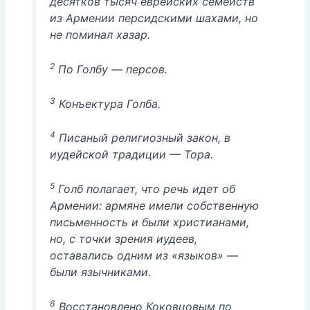
десятков тысяч еврейских семейств
из Армении персидскими шахами, но
не поминал хазар.
2
По Голбу — персов.
3
Конъектура Голба.
4
Писаный религиозный закон, в
иудейской традиции — Тора.
5
Голб полагает, что речь идет об
Армении: армяне имели собственную
письменность и были христианами,
но, с точки зрения иудеев,
оставались одним из «языков» —
были язычниками.
6
Восстановлено Коковцовым по