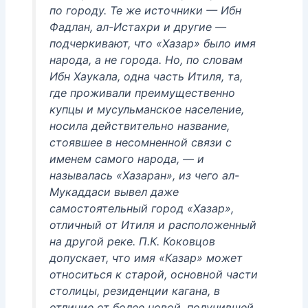
по городу. Те же источники — Ибн
Фадлан, ал-Истахри и другие —
подчеркивают, что «Хазар» было имя
народа, а не города. Но, по словам
Ибн Хаукала, одна часть Итиля, та,
где проживали преимущественно
купцы и мусульманское население,
носила действительно название,
стоявшее в несомненной связи с
именем самого народа, — и
называлась «Хазаран», из чего ал-
Мукаддаси вывел даже
самостоятельный город «Хазар»,
отличный от Итиля и расположенный
на другой реке. П.К. Коковцов
допускает, что имя «Казар» может
относиться к старой, основной части
столицы, резиденции кагана, в
отличие от более новой, получившей