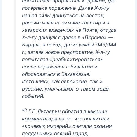
попыталась прорваться к Фракии, где
потерпела поражение. Далее Х-л-гу
нашел силы двинуться на восток,
рассчитывая на зимние квартиры в
хазарских владениях на Понте; оттуда
Х-л-гу двинулся далее в «Персию» —
Бардаа, в поход, датируемый 943/944
г.; затеяв новое предприятие, Х-л-гу
попытался «реабилитироваться»
после поражения в Византии и
обосноваться в Закавказье.
Источники, как еврейские, так и
русские, умалчивают о таком ходе
событий.
40
Г.Г. Литаврин обратил внимание
комментатора на то, что правители
«кочевых империй» считали своими
подданными всякий народ,