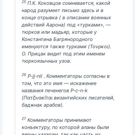
25
П.К. Коковцов сомневается, какой
народ разумеет письмо здесь и в
конце отрывка ( в описании военных
действий Аарона) под «турками», —
тюрков или мадьяр, которые у
Константина Багрянородного
именуются также турками (Τονρκοι).
О. Прицак видит под этим именем
тюркоязычных узов.
26
P-jj-nil . Комментаторы согласны в
том, что это имя — искажение
названия печенегов P-c-n-k
(Πατζινακîται византийских писателей,
баджнак арабов).
27
Комментаторы принимают
конъектуру, по которой аланы были
верны хазарам, так как часть их