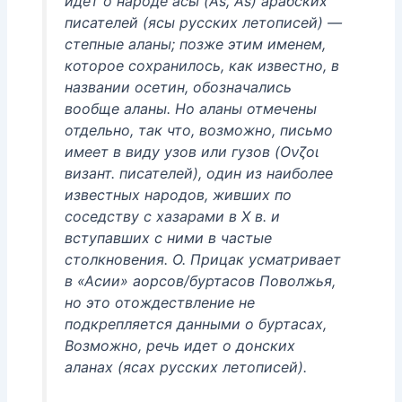
идет о народе асы (As, As) арабских
писателей (ясы русских летописей) —
степные аланы; позже этим именем,
которое сохранилось, как известно, в
названии осетин, обозначались
вообще аланы. Но аланы отмечены
отдельно, так что, возможно, письмо
имеет в виду узов или гузов (Ονζοι
визант. писателей), один из наиболее
известных народов, живших по
соседству с хазарами в X в. и
вступавших с ними в частые
столкновения. О. Прицак усматривает
в «Асии» аорсов/буртасов Поволжья,
но это отождествление не
подкрепляется данными о буртасах,
Возможно, речь идет о донских
аланах (ясах русских летописей).