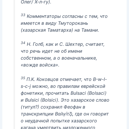
Олег/ Х-л-гу).
33
Комментаторы согласны с тем, что
имеется в виду Тмуторокань
(хазарская Таматарха) на Тамани.
34
Н. Голб, как и С. Шехтер, считает,
что речь идет не об имени
собственном, а о военачальнике,
«вожде войска».
35
П.К. Коковцов отмечает, что В-w-I-
s-c-j можно, во правилам еврейской
фонетики, прочитать Bulsaci (Bolsaci)
и Bulsici (Bolsici). Это хазарское слово
(титул?) сохранил Феофан в
транскрипции Βαλγíτζι, где он говорит
о неудачной попытке хазарского
кагана умертвить низложенного