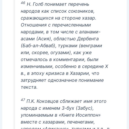
46
Н. Голб понимает перечень
народов как список союзников,
сражающихся на стороне хазар.
Отношения с перечисленными
народами, в том числе с аланами-
асами (Асия), областью Дербента
(Баб-ал-Абваб), турками (венграми
или, скорее, огузами), как уже
отмечалось в комментарии, были
изменчивыми, особенно в середине X
в., в эпоху кризиса в Хазарии, что
затрудняет однозначное понимание
текста.
47
П.К. Коковцов сближает имя этого
народа с именем 3-бух (Забус),
упоминаемым в «Книге Иосиппон»
вместе с хазарами, печенегами,
народом «Аликанус», турками и т.д., в