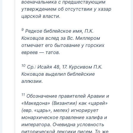
военачальника с предшествующим
утверждением об отсутствии у хазар
царской власти.
9
Редкое библейское имя, П.К.
Коковцов вслед за Вс. Миллером
отмечает его бытование у горских
евреев — татов.
10
Ср.: Исайя 48, 17. Курсивом П.К.
Коковцов выделил библейские
аллюзии.
11
Обозначение правителей Аравии и
«Македона» (Византии) как «царей»
(евр. «царь», мелех) игнорирует
монархическое правление халифа и
императора. Очевидна условность
риторической лексики писем. То же