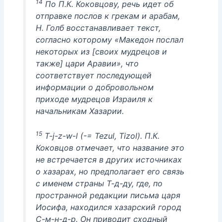
14
По П.К. Коковцову, речь идет об
отправке послов к грекам и арабам,
Н. Голб восстанавливает текст,
согласно которому «Македон послал
некоторых из [своих мудрецов и
также] цари Аравии», что
соответствует последующей
информации о добровольном
приходе мудрецов Израиля к
начальникам Хазарии.
15
T-j-z-w-l (-= Tezul, Tizol). П.К.
Коковцов отмечает, что название это
не встречается в других источниках
о хазарах, но предполагает его связь
с именем страны Т-д-ду, где, по
пространной редакции письма царя
Иосифа, находился хазарский город
С-м-н-д-р. Он приводит сходный