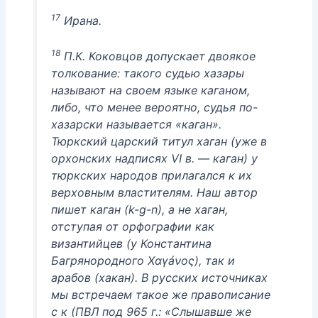
17
Ирана.
18
П.К. Коковцов допускает двоякое
толкование: такого судью хазары
называют на своем языке каганом,
либо, что менее вероятно, судья по-
хазарски называется «каган».
Тюркский царский титул хаган (уже в
орхонских надписях VI в. — каган) у
тюркских народов прилагался к их
верховным властителям. Наш автор
пишет каган (k-g-n), а не хаган,
отступая от орфографии как
византийцев (у Константина
Багрянородного Χαγáνος), так и
арабов (хакан). В русских источниках
мы встречаем такое же правописание
с к (ПВЛ под 965 г.: «Слышавше же