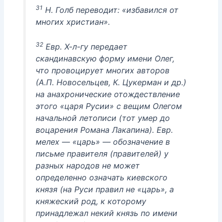
31
Н. Голб переводит: «избавился от
многих христиан».
32
Евр. Х-л-гу передает
скандинавскую форму имени Олег,
что провоцирует многих авторов
(А.П. Новосельцев, К. Цукерман и др.)
на анахронические отождествление
этого «царя Русии» с вещим Олегом
начальной летописи (тот умер до
воцарения Романа Лакапина). Евр.
мелех — «царь» — обозначение в
письме правителя (правителей) у
разных народов не может
определенно означать киевского
князя (на Руси правил не «царь», а
княжеский род, к которому
принадлежал некий князь по имени