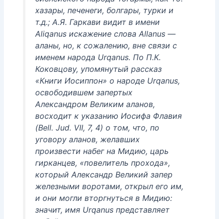
хазары, печенеги, болгары, турки и
т.д.; А.Я. Гаркави видит в имени
Aliqanus искажение слова Allanus —
аланы, но, к сожалению, вне связи с
именем народа Urqanus. По П.К.
Коковцову, упомянутый рассказ
«Книги Иосиппон» о народе Urqanus,
освободившем запертых
Александром Великим аланов,
восходит к указанию Иосифа Флавия
(Bell. Jud. VII, 7, 4) о том, что, по
уговору аланов, желавших
произвести набег на Мидию, царь
гирканцев, «повелитель прохода»,
который Александр Великий запер
железными воротами, открыл его им,
и они могли вторгнуться в Мидию:
значит, имя Urqanus представляет