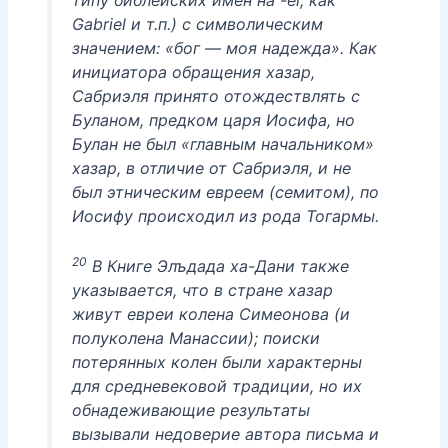
типу библейских имен на -el, как
Gabriel и т.п.) с символическим
значением: «бог — моя надежда». Как
инициатора обращения хазар,
Сабриэля принято отождествлять с
Буланом, предком царя Иосифа, но
Булан не был «главным начальником»
хазар, в отличие от Сабриэля, и не
был этническим евреем (семитом), по
Иосифу происходил из рода Тогармы.
20
В Книге Элъдада ха-Дани также
указывается, что в стране хазар
живут евреи колена Симеонова (и
полуколена Манассии); поиски
потерянных колен были характерны
для средневековой традиции, но их
обнадеживающие результаты
вызывали недоверие автора письма и