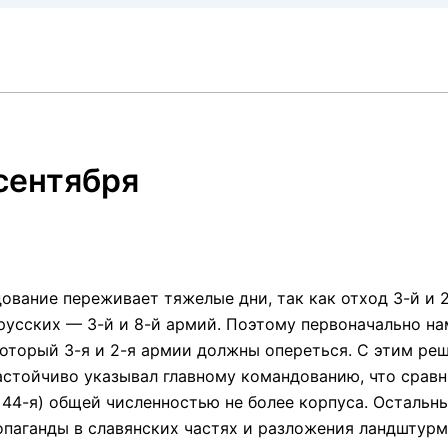
 сентября
ание переживает тяжелые дни, так как отход 3-й и 2
русских — 3-й и 8-й армий. Поэтому первоначально н
который 3-я и 2-я армии должны опереться. С этим р
астойчиво указывал главному командованию, что срав
 и 44-я) общей численностью не более корпуса. Остальн
опаганды в славянских частях и разложения ландшту