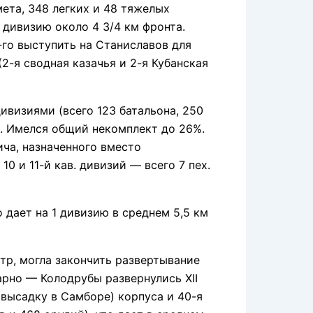
емета, 348 легких и 48 тяжелых
дивизию около 4 3/4 км фронта.
-го выступить на Станиславов для
2-я сводная казачья и 2-я Кубанская
ивизиями (всего 123 батальона, 250
ы. Имелся общий некомплект до 26%.
ича, назначенного вместо
10 и 11-й кав. дивизий — всего 7 пех.
ает на 1 дивизию в среднем 5,5 км
р, могла закончить развертывание
арно — Колодрубы развернулись XII
я высадку в Самборе) корпуса и 40-я