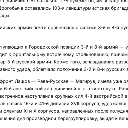
ав. дивизия (151 батальон, 278 пулеметов, 45 эскадроно
Дрогобыча оставались 103-я ландштурмистская бригада,
гады.
ских армии почти сравнялись с силами 3-й и 8-й ру
пающих к Городокской позиции 3-й и 8-й армий — уж
дит к фронтальному встречному столкновению, причем
дар 3-й русской армии. Кроме того, запаздывание разв
авного удара, облегчало положение 3-й и 8-й русских
ронт Лащов — Рава-Русская — Магирув, имела уже ряд 
и 6-й австрийской кав. дивизией к юго-востоку от Рав
встречное наступление крупных сил 4-й австрийской а
жав натиск 19-й и 41-й дивизий XVII корпуса, удержалс
флангам XI и X корпусов, направленных после полудня 
чение дня производили перегруппировку, выйдя к вече