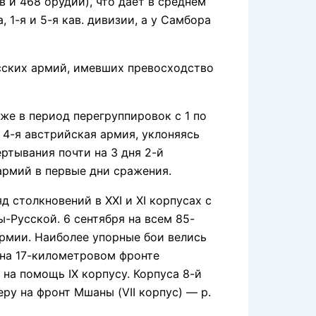
в и 468 орудий), что дает в среднем
 1-я и 5-я кав. дивизии, а у Самбора
сских армий, имевших превосходство
е в период перегруппировок с 1 по
 4-я австрийская армия, уклоняясь
ертывания почти на 3 дня 2-й
 армий в первые дни сражения.
столкновений в XXI и XI корпусах с
ы-Русской. 6 сентября на всем 85-
рмии. Наиболее упорные бои велись
я на 17-километровом фронте
на помощь IX корпусу. Корпуса 8-й
ру на фронт Мшаны (VII корпус) — р.