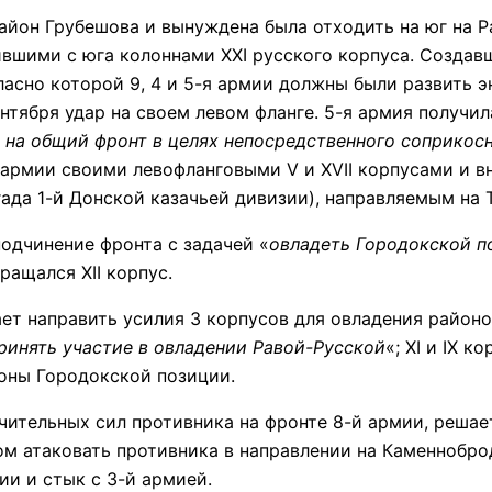
н Грубешова и вынуждена была отходить на юг на Рав
ившими с юга колоннами XXI русского корпуса. Создав
ласно которой 9, 4 и 5-я армии должны были развить 
нтября удар на своем левом фланге. 5-я армия получила
и на общий фронт в целях непосредственного соприко
й армии своими левофланговыми V и XVII корпусами и 
гада 1-й Донской казачьей дивизии), направляемым на 
дчинение фронта с задачей «
овладеть Городокской п
вращался XII корпус.
направить усилия 3 корпусов для овладения районом
принять участие в овладении Равой-Русской
«; XI и IX 
роны Городокской позиции.
ельных сил противника на фронте 8-й армии, решает 
сом атаковать противника в направлении на Каменноброд.
ии и стык с 3-й армией.