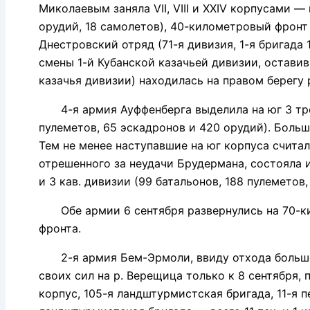
Миколаевым заняла VII, VIII и XXIV корпусами — 
орудий, 18 самолетов), 40-километровый фронт
Днестровский отряд (71-я дивизия, 1-я бригада
смены 1-й Кубанской казачьей дивизии, оставив
казачья дивизии) находилась на правом берегу
4-я армия Ауффенберга выделила на юг 3 трехди
пулеметов, 65 эскадронов и 420 орудий). Боль
Тем не менее наступавшие на юг корпуса счита
отрешенного за неудачи Брудермана, состояла из I
и 3 кав. дивизии (99 батальонов, 188 пулеметов,
Обе армии 6 сентября развернулись на 70-кил
фронта.
2-я армия Бем-Эрмоли, ввиду отхода большей 
своих сил на р. Верещица только к 8 сентября,
корпус, 105-я ландштурмистская бригада, 11-я пе