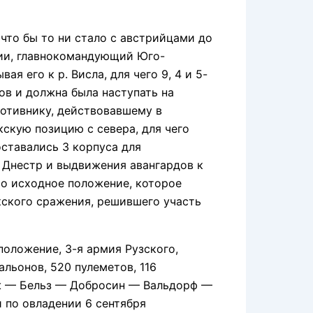
то бы то ни стало с австрийцами до
мии, главнокомандующий Юго-
я его к р. Висла, для чего 9, 4 и 5-
ов и должна была наступать на
отивнику, действовавшему в
скую позицию с севера, для чего
оставались 3 корпуса для
. Днестр и выдвижения авангардов к
то исходное положение, которое
окского сражения, решившего участь
оложение, 3-я армия Рузского,
атальонов, 520 пулеметов, 116
енж — Бельз — Добросин — Вальдорф —
и по овладении 6 сентября