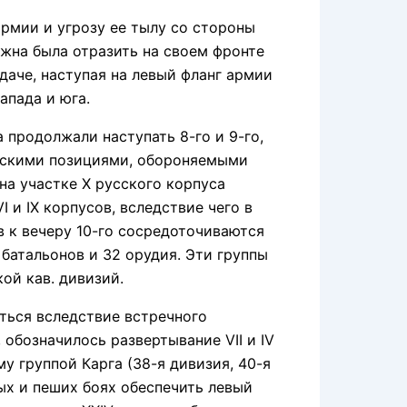
рмии и угрозу ее тылу со стороны
лжна была отразить на своем фронте
даче, наступая на левый фланг армии
апада и юга.
продолжали наступать 8-го и 9-го,
усскими позициями, обороняемыми
 на участке X русского корпуса
 и IX корпусов, вследствие чего в
в к вечеру 10-го сосредоточиваются
0 батальонов и 32 орудия. Эти группы
ой кав. дивизий.
ться вследствие встречного
, обозначилось развертывание VII и IV
у группой Карга (38-я дивизия, 40-я
ых и пеших боях обеспечить левый