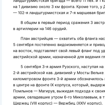
ландштурмистская бригада — всего 11 пех. и 1 к
на 1 дивизию около 3 км фронта. Кроме того, у 
— 102-я ландштурмистская и 7-я маршевая бри
В общем в первый период сражения 3 австрий
в артиллерии на 146 орудий.
План австрийцев — охватить оба фланга насту
5 сентября постепенно видоизменяется и приво
на восток, подставляет свой левый фланг под у
австрийской армии, назначенной для ведения гл
5 сентября 3-я армия Рузского, наступая на ф
2-й австрийской кав. дивизией у Мосты Вельке 
километровом фронте 3-й армии обозначилось 
в центре на фронте IX корпуса, который, выдер
Помлынов — Магирув, выжидая подхода к своим 
армии, овладевшие утром 6-го Миколаевым, в те
Щержец (VIII корпус) — Вержбиц (XXIV корпус).