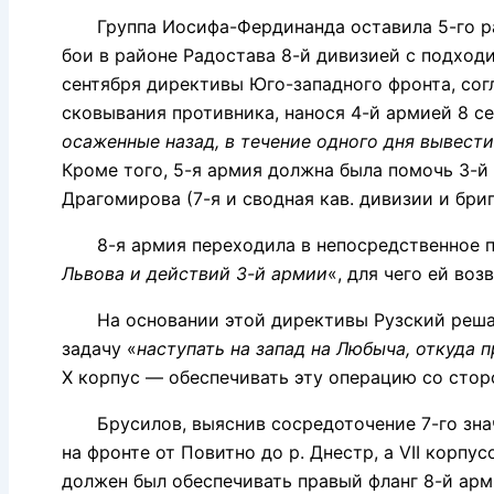
Группа Иосифа-Фердинанда оставила 5-го райо
бои в районе Радостава 8-й дивизией с подход
сентября директивы Юго-западного фронта, сог
сковывания противника, нанося 4-й армией 8 се
осаженные назад, в течение одного дня вывест
Кроме того, 5-я армия должна была помочь 3-
Драгомирова (7-я и сводная кав. дивизии и бри
8-я армия переходила в непосредственное по
Львова и действий 3-й армии
«, для чего ей воз
На основании этой директивы Рузский решает 
задачу «
наступать на запад на Любыча, откуда 
X корпус — обеспечивать эту операцию со сто
Брусилов, выяснив сосредоточение 7-го значит
на фронте от Повитно до р. Днестр, а VII корпу
должен был обеспечивать правый фланг 8-й арм