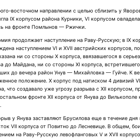
го-восточном направлении с целью сблизить у Яворов
гла IX корпусом района Курники, VI корпусом овладел
ась на фронте Помлынов — Ржички.
ия продолжает наступление на Раву-Русскую; в IX ко
дена наступлением VI и XVII австрийских корпусов, по
казана ни со стороны X корпуса, ввязавшегося в серье
а до Майдана, ни со стороны XI корпуса, встретившег
вших до вечера район Унув — Михайловка — Гуйче. К ве
яженное положение. X корпус под натиском 4 дивизий V
а, что создавало уже угрозу разрыва с XII корпусом, 
 остальном фронте XII корпуса от Янува до Вилькополе
.
в у Янува заставляют Брусилова еще в течение дня н
асток VII корпуса от Повитно до Лесневице. В общем, б
ием на Раву-Русскую левофланговых V и XVII корпусо