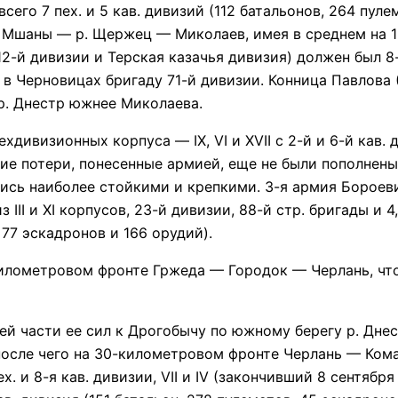
всего 7 пех. и 5 кав. дивизий (112 батальонов, 264 пул
 Мшаны — р. Щержец — Миколаев, имея в среднем на 1 
 12-й дивизии и Терская казачья дивизия) должен был 8
 в Черновицах бригаду 71-й дивизии. Конница Павлова (
 р. Днестр южнее Миколаева.
визионных корпуса — IX, VI и XVII с 2-й и 6-й кав. д
шие потери, понесенные армией, еще не были пополнен
лись наиболее стойкими и крепкими. 3-я армия Бороев
II и XI корпусов, 23-й дивизии, 88-й стр. бригады и 4, 
 77 эскадронов и 166 орудий).
ометровом фронте Гржеда — Городок — Черлань, что д
части ее сил к Дрогобычу по южному берегу р. Днест
 после чего на 30-километровом фронте Черлань — Ком
х. и 8-я кав. дивизии, VII и IV (закончивший 8 сентябр