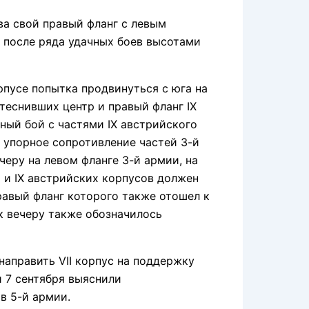
а свой правый фланг с левым
а после ряда удачных боев высотами
рпусе попытка продвинуться с юга на
теснивших центр и правый фланг IX
зный бой с частями IX австрийского
о упорное сопротивление частей 3-й
черу на левом фланге 3-й армии, на
I и IX австрийских корпусов должен
правый фланг которого также отошел к
 к вечеру также обозначилось
аправить VII корпус на поддержку
ои 7 сентября выяснили
в 5-й армии.