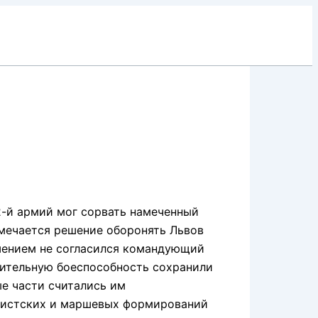
-й армий мог сорвать намеченный
амечается решение оборонять Львов
ешением не согласился командующий
нительную боеспособность сохранили
ые части считались им
рмистских и маршевых формирований