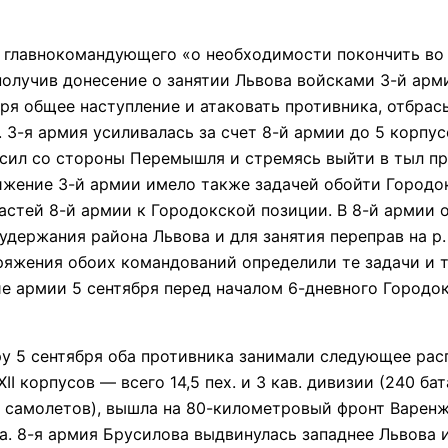
лавнокомандующего «о необходимости покончить во ч
получив донесение о занятии Львова войсками 3-й ар
 общее наступление и атаковать противника, отбрасыва
 3-я армия усиливалась за счет 8-й армии до 5 корпус
 сил со стороны Перемышля и стремясь выйти в тыл пр
жение 3-й армии имело также задачей обойти Городок
астей 8-й армии к Городокской позиции. В 8-й армии 
удержания района Львова и для занятия переправ на р
ряжения обоих командований определили те задачи и 
ские армии 5 сентября перед началом 6-дневного Город
5 сентября оба противника занимали следующее расп
и XII корпусов — всего 14,5 пех. и 3 кав. дивизии (240 б
 12 самолетов), вышла на 80-километровый фронт Вар
та. 8-я армия Брусилова выдвинулась западнее Львова 