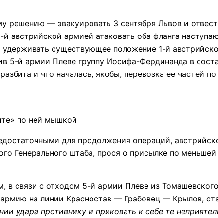
ешению — эвакуировать 3 сентября Львов и отвести 
4-й австрийской армией атаковать оба фланга наступа
о удерживать существующее положение 1-й австрийско
ив 5-й армии Плеве группу Иосифа-Фердинанда в составе
 разбита и что началась, якобы, перевозка ее частей п
ите» по ней мышкой
достаточными для продолжения операций, австрийско
го Генерального штаба, прося о присылке по меньшей
связи с отходом 5-й армии Плеве из Томашевского р
 армию на линии Красностав — Грабовец — Крылов, ста
нии удара противнику и приковать к себе те неприяте