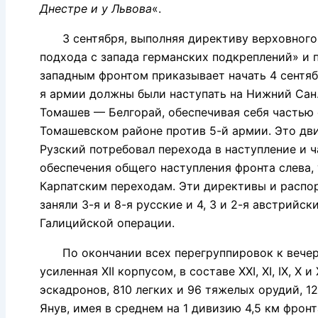
Днестре и у Львова
«.
3 сентября, выполняя директиву верховного г
подхода с запада германских подкреплений» и 
западным фронтом приказывает начать 4 сентября
я армии должны были наступать на Нижний Сан.
Томашев — Белгорай, обеспечивая себя частью
Томашевском районе против 5-й армии. Это дви
Рузский потребовал перехода в наступление и ч
обеспечения общего наступления фронта слева, 
Карпатским переходам. Эти директивы и распо
заняли 3-я и 8-я русские и 4, 3 и 2-я австрий
Галицийской операции.
По окончании всех перегруппировок к вечеру 
усиленная XII корпусом, в составе XXI, XI, IX, X 
эскадронов, 810 легких и 96 тяжелых орудий,
Янув, имея в среднем на 1 дивизию 4,5 км фрон