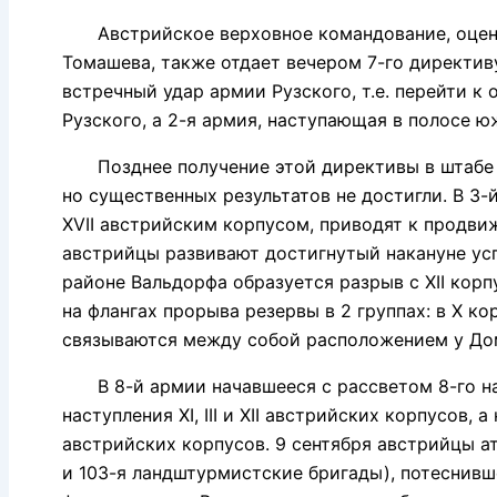
Австрийское верховное командование, оценива
Томашева, также отдает вечером 7-го директиву
встречный удар армии Рузского, т.е. перейти к
Рузского, а 2-я армия, наступающая в полосе ю
Позднее получение этой директивы в штабе 4-й
но существенных результатов не достигли. В 3
XVII австрийским корпусом, приводят к продвиже
австрийцы развивают достигнутый накануне успе
районе Вальдорфа образуется разрыв с XII кор
на флангах прорыва резервы в 2 группах: в X ко
связываются между собой расположением у Домбр
В 8-й армии начавшееся с рассветом 8-го наст
наступления XI, III и XII австрийских корпусов,
австрийских корпусов. 9 сентября австрийцы ат
и 103-я ландштурмистские бригады), потеснивш