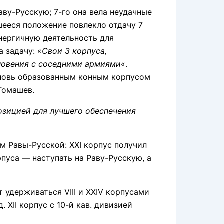
у-Русскую; 7-го она вела неудачные
шееся положение повлекло отдачу 7
энергичную деятельность для
 задачу: «
Свои 3 корпуса,
сновения с соседними армиями
«.
вновь образованным конным корпусом
Томашев.
озицией для лучшего обеспечения
 Равы-Русской: XXI корпус получил
корпуса — наступать на Раву-Русскую, а
удерживаться VIII и XXIV корпусами
 XII корпус с 10-й кав. дивизией