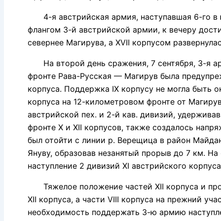
4-я австрийская армия, наступавшая 6-го в ю
флангом 3-й австрийской армии, к вечеру дости
севернее Магирува, а XVII корпусом развернул
На второй день сражения, 7 сентября, 3-я арм
фронте Рава-Русская — Магирув была предупреж
корпуса. Поддержка IX корпусу не могла быть о
корпуса на 12-километровом фронте от Магирув
австрийской пех. и 2-й кав. дивизий, удержива
фронте X и XII корпусов, также создалось напр
был отойти с линии р. Верещица в район Майдан
Януву, образовав незанятый прорыв до 7 км. На
наступление 2 дивизий XI австрийского корпуса
Тяжелое положение частей XII корпуса и проры
XII корпуса, а части VIII корпуса на прежний уч
необходимость поддержать 3-ю армию наступлен