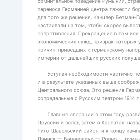
сомнительное поведение Румынии, стре
переноса Германией центра тяжести бо
для того же решения. Канцлер Бетман-
настаивали на том, чтобы скорее вывес
сопротивления. Прекращение в том или
экономических нужд, призрак которых у
причин, приведших к германскому напо
империи от дальнейших русских покуше
Уступая необходимости частично пере
и в результате указанных выше соображ
Центрального союза. Это решение Герма
сопредельные с Русским театром 1914 г
Главные операции в этом году развив
Пруссии и вслед затем в Карпатах, наз
Риго-Шавельский район, и к концу камп
Двинск — Барановичи — Ровно — румынс