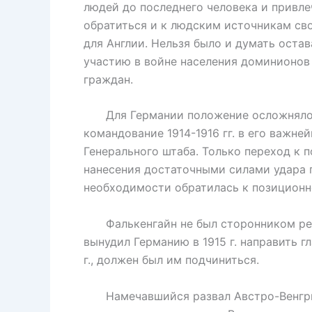
людей до последнего человека и привл
обратиться и к людским источникам св
для Англии. Нельзя было и думать оста
участию в войне населения доминионов 
граждан.
Для Германии положение осложнялось 
командование 1914-1916 гг. в его важне
Генерального штаба. Только переход к 
нанесения достаточными силами удара п
необходимости обратилась к позиционно
Фалькенгайн не был сторонником реше
вынудил Германию в 1915 г. направить г
г., должен был им подчиниться.
Намечавшийся развал Австро-Венгрии,