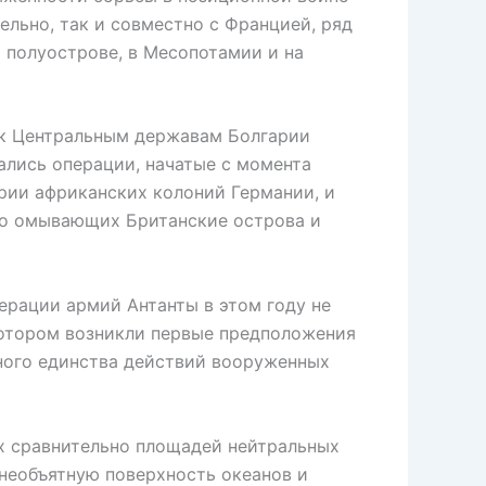
ельно, так и совместно с Францией, ряд
м полуострове, в Месопотамии и на
к Центральным державам Болгарии
ались операции, начатые с момента
ории африканских колоний Германии, и
но омывающих Британские острова и
рации армий Антанты в этом году не
котором возникли первые предположения
йного единства действий вооруженных
х сравнительно площадей нейтральных
необъятную поверхность океанов и