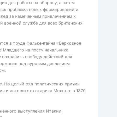
ин для работы на оборону, а затем
лась проблема новых формирований и
след за намеченным привлечением к
й военной службе для всех британских
тся в труде Фалькенгайна «Верховное
ке Младшего на посту начальника
е сохранить свободу действий для
 Германия под суровым давлением
ом.
. Но целый ряд политических причин
ния и авторитета старика Мольтке в 1870
енного выступления Италии,