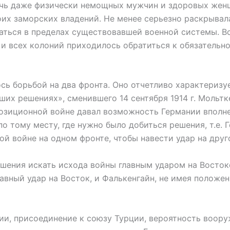
ечь даже физически немощных мужчин и здоровых женщ
оих заморских владений. Не менее серьезно раскрыва
ваться в пределах существовавшей военной системы. В
и всех колоний приходилось обратиться к обязательно
борьбой на два фронта. Оно отчетливо характеризуе
йших решениях», сменившего 14 сентября 1914 г. Мольт
позиционной войне давал возможность Германии вполн
о тому месту, где нужно было добиться решения, т.е.
й войне на одном фронте, чтобы навести удар на друг
ния искать исхода войны главным ударом на Востоке
лавный удар на Восток, и Фалькенгайн, не имея положе
 присоединение к союзу Турции, вероятность вооруж