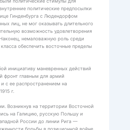
 были политические стимулы для
 внутренние политические предпосылки
лице Гинденбурга с Людендорфом
нных лиц, не мог оказывать длительного
нительную возможность удовлетворения
. Наконец, немаловажную роль среди
 класса обеспечить восточные пределы
бой инициативу маневренных действий
ый фронт главным для армий
 и с ее распространением на
915 г.
. Возникнув на территории Восточной
шись на Галицию, русскую Польшу и
западной России до линии Рига —
яженности борьбы в позиционной войне