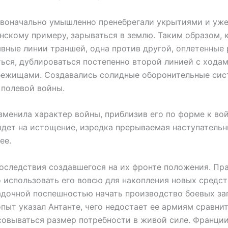
оначально умышленно пренебрегали укрытиями и уже 
скому примеру, зарываться в землю. Таким образом, к 
ывные линии траншей, одна против другой, оплетенные
ься, дублироваться постепенно второй линией с ход
бежищами. Создавались солидные оборонительные сист
полевой войны.
нила характер войны, приблизив его по форме к войн
йдет на истощение, изредка прерываемая наступатель
ее.
едствия создавшегося на их фронте положения. Прав
о использовать его вовсю для накопления новых средст
очной поспешностью начать производство боевых зап
пыт указал Антанте, чего недостает ее армиям сравнит
совываться размер потребности в живой силе. Франци