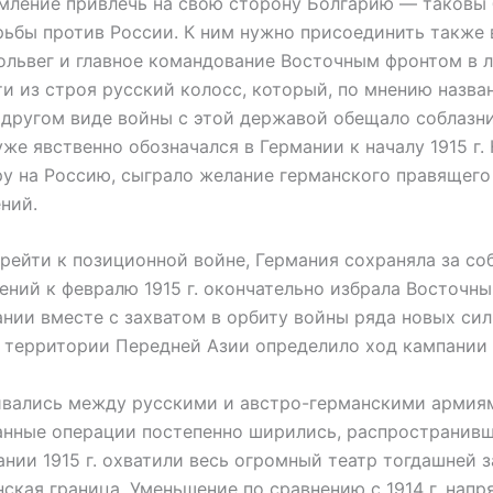
мление привлечь на свою сторону Болгарию — таковы
рьбы против России. К ним нужно присоединить также
Гольвег и главное командование Восточным фронтом в 
ти из строя русский колосс, который, по мнению назва
 другом виде войны с этой державой обещало соблаз
же явственно обозначался в Германии к началу 1915 г
ру на Россию, сыграло желание германского правящего
ний.
йти к позиционной войне, Германия сохраняла за со
ений к февралю 1915 г. окончательно избрала Восточн
нии вместе с захватом в орбиту войны ряда новых сил
. территории Передней Азии определило ход кампании 1
ались между русскими и австро-германскими армиями
ванные операции постепенно ширились, распространив
ании 1915 г. охватили весь огромный театр тогдашней 
кая граница. Уменьшение по сравнению с 1914 г. напр