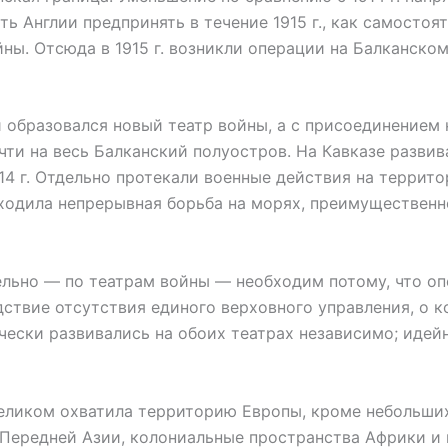
 Англии предпринять в течение 1915 г., как самостоят
ны. Отсюда в 1915 г. возникли операции на Балканско
бразовался новый театр войны, а с присоединением 
ти на весь Балканский полуостров. На Кавказе развив
914 г. Отдельно протекали военные действия на террит
ходила непрерывная борьба на морях, преимуществен
ьно — по театрам войны — необходим потому, что опе
дствие отсутствия единого верховного управления, о 
ически развивались на обоих театрах независимо; иде
еликом охватила территорию Европы, кроме небольши
 Передней Азии, колониальные пространства Африки и 