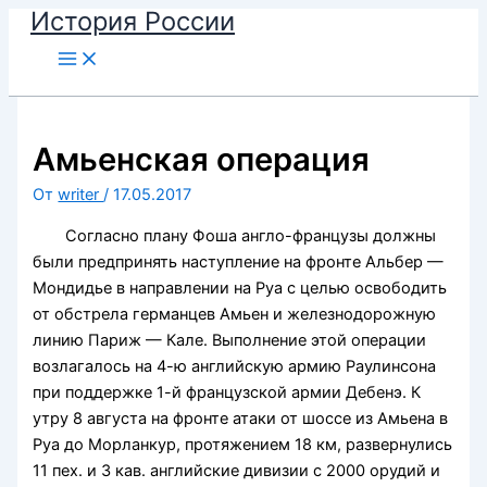
История России
Перейти
к
содержимому
Амьенская операция
От
writer
/
17.05.2017
Согласно плану Фоша англо-французы должны
были предпринять наступление на фронте Альбер —
Мондидье в направлении на Руа с целью освободить
от обстрела германцев Амьен и железнодорожную
линию Париж — Кале. Выполнение этой операции
возлагалось на 4-ю английскую армию Раулинсона
при поддержке 1-й французской армии Дебенэ. К
утру 8 августа на фронте атаки от шоссе из Амьена в
Руа до Морланкур, протяжением 18 км, развернулись
11 пех. и 3 кав. английские дивизии с 2000 орудий и