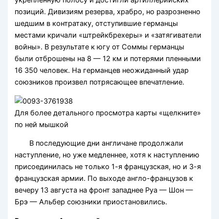
укрепленную полосу и достигли артиллерийских
позиций. Дивизиям резерва, храбро, но разрозненно
шедшим в контратаку, отступившие германцы
местами кричали «штрейкбрехеры» и «затягиватели
войны». В результате к югу от Соммы германцы
были отброшены на 8 — 12 км и потерями пленными
16 350 человек. На германцев неожиданный удар
союзников произвел потрясающее впечатление.
Для более детального просмотра карты «щелкните»
по ней мышкой
В последующие дни англичане продолжали
наступление, но уже медленнее, хотя к наступлению
присоединилась не только 1-я французская, но и 3-я
французская армии. По выходе англо-французов к
вечеру 13 августа на фронт западнее Руа — Шон —
Брэ — Альбер союзники приостановились.