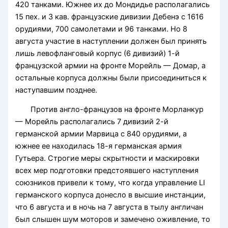
420 танками. Южнее их до Мондидье располагались
15 пех. и 3 кав. французские дивизии Дебенэ с 1616
орудиями, 700 самолетами и 96 танками. Но 8
августа участие в наступлении должен был принять
лишь левофланговый корпус (6 дивизий) 1-й
французской армии на фронте Морейль — Домар, а
остальные корпуса должны были присоединиться к
наступавшим позднее.
Против англо-французов на фронте Морланкур
— Морейль располагались 7 дивизий 2-й
германской армии Марвица с 840 орудиями, а
южнее ее находилась 18-я германская армия
Гутьера. Строгие меры скрытности и маскировки
всех мер подготовки предстоявшего наступления
союзников привели к тому, что когда управление LI
германского корпуса донесло в высшие инстанции,
что 6 августа и в ночь на 7 августа в тылу англичан
был слышен шум моторов и замечено оживление, то