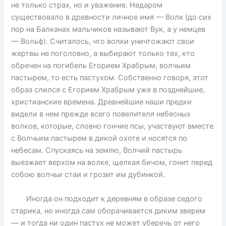
не только страх, но и уважение. Недаром
существовало в древности личное имя — Волк (до сих
пор на Балканах мальчиков называют Вук, а у немцев
— Вольф). Считалось, что волки уничтожают свои
жертвы не поголовно, а выбирают только тех, кто
обречен на погибель Егорием Храбрым, волчьим
пастырем, то есть пастухом. Собственно говоря, этот
образ слился с Егорием Храбрым уже в позднейшие,
христианские времена. Древнейшие наши предки
видели в нем прежде всего повелителя небесных
волков, которые, словно гончие псы, участвуют вместе
с Волчьим пастырем в дикой охоте и носятся по
небесам. Спускаясь на землю, Волчий пастырь
выезжает верхом на волке, щелкая бичом, гонит перед
собою волчьи стаи и грозит им дубинкой.
Иногда он подходит к деревням в образе седого
старика, но иногда сам оборачивается диким зверем
— и тогда ни один пастух не может уберечь от него