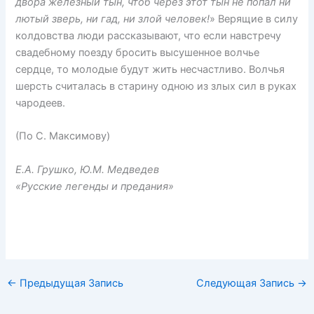
двора железный тын, чтоб через этот тын не попал ни
лютый зверь, ни гад, ни злой человек!
» Верящие в силу
колдовства люди рассказывают, что если навстречу
свадебному поезду бросить высушенное волчье
сердце, то молодые будут жить несчастливо. Волчья
шерсть считалась в старину одною из злых сил в руках
чародеев.
(По С. Максимову)
Е.А. Грушко, Ю.М. Медведев
«Русские легенды и предания»
←
Предыдущая Запись
Следующая Запись
→