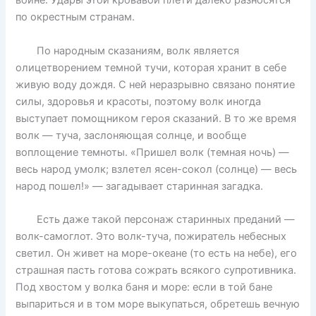
войне. Удары этой кровавой плети далеко разносятся
по окрестным странам.
По народным сказаниям, волк является
олицетворением темной тучи, которая хранит в себе
живую воду дождя. С ней неразрывно связано понятие
силы, здоровья и красоты, поэтому волк иногда
выступает помощником героя сказаний. В то же время
волк — туча, заслоняющая солнце, и вообще
воплощение темноты. «Пришел волк (темная ночь) —
весь народ умолк; взлетел ясен-сокол (солнце) — весь
народ пошел!» — загадывает старинная загадка.
Есть даже такой персонаж старинных преданий —
волк-самоглот. Это волк-туча, пожиратель небесных
светил. Он живет на море-океане (то есть на небе), его
страшная пасть готова сожрать всякого супротивника.
Под хвостом у волка баня и море: если в той бане
выпариться и в том море выкупаться, обретешь вечную