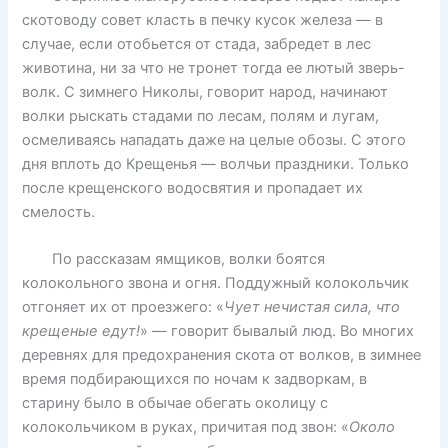
скотоводу совет класть в печку кусок железа — в
случае, если отобьется от стада, забредет в лес
животина, ни за что не тронет тогда ее лютый зверь-
волк. С зимнего Николы, говорит народ, начинают
волки рыскать стадами по лесам, полям и лугам,
осмеливаясь нападать даже на целые обозы. С этого
дня вплоть до Крещенья — волчьи праздники. Только
после крещенского водосвятия и пропадает их
смелость.
По рассказам ямщиков, волки боятся
колокольного звона и огня. Поддужный колокольчик
отгоняет их от проезжего: «
Чует нечистая сила, что
крещеные едут!
» — говорит бывалый люд. Во многих
деревнях для предохранения скота от волков, в зимнее
время подбирающихся по ночам к задворкам, в
старину было в обычае обегать околицу с
колокольчиком в руках, причитая под звон: «
Около