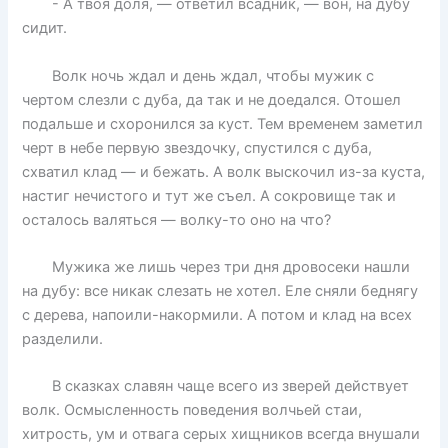
- А твоя доля, — ответил всадник, — вон, на дубу
сидит.
Волк ночь ждал и день ждал, чтобы мужик с
чертом слезли с дуба, да так и не доедался. Отошел
подальше и схоронился за куст. Тем временем заметил
черт в небе первую звездочку, спустился с дуба,
схватил клад — и бежать. А волк выскочил из-за куста,
настиг нечистого и тут же съел. А сокровище так и
осталось валяться — волку-то оно на что?
Мужика же лишь через три дня дровосеки нашли
на дубу: все никак слезать не хотел. Еле сняли беднягу
с дерева, напоили-накормили. А потом и клад на всех
разделили.
В сказках славян чаще всего из зверей действует
волк. Осмысленность поведения волчьей стаи,
хитрость, ум и отвага серых хищников всегда внушали