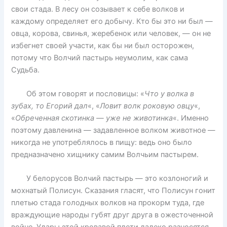
свои стада. В лесу он созывает к себе волков и
каждому определяет его добычу. Кто бы это ни был —
овца, корова, свинья, жеребенок или человек, — он не
избегнет своей участи, как бы ни был осторожен,
потому что Волчий пастырь неумолим, как сама
Судьба.
Об этом говорят и пословицы: «
Что у волка в
зубах, то Егорий дал
«, «
Ловит волк роковую овцу
«,
«
Обреченная скотинка — уже не животинка
«. Именно
поэтому давленина — задавленное волком животное —
никогда не употреблялось в пищу: ведь оно было
предназначено хищнику самим Волчьим пастырем.
У белорусов Волчий пастырь — это козлоногий и
мохнатый Полисун. Сказания гласят, что Полисун гонит
плетью стада голодных волков на прокорм туда, где
враждующие народы губят друг друга в ожесточенной