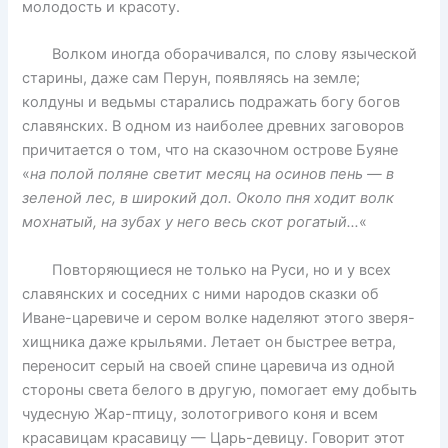
молодость и красоту.
Волком иногда оборачивался, по слову языческой
старины, даже сам Перун, появляясь на земле;
колдуны и ведьмы старались подражать богу богов
славянских. В одном из наиболее древних заговоров
причитается о том, что на сказочном острове Буяне
«
на полой поляне светит месяц на осинов пень — в
зеленой лес, в широкий дол. Около пня ходит волк
мохнатый, на зубах у него весь скот рогатый…
«
Повторяющиеся не только на Руси, но и у всех
славянских и соседних с ними народов сказки об
Иване-царевиче и сером волке наделяют этого зверя-
хищника даже крыльями. Летает он быстрее ветра,
переносит серый на своей спине царевича из одной
стороны света белого в другую, помогает ему добыть
чудесную Жар-птицу, золотогривого коня и всем
красавицам красавицу — Царь-девицу. Говорит этот