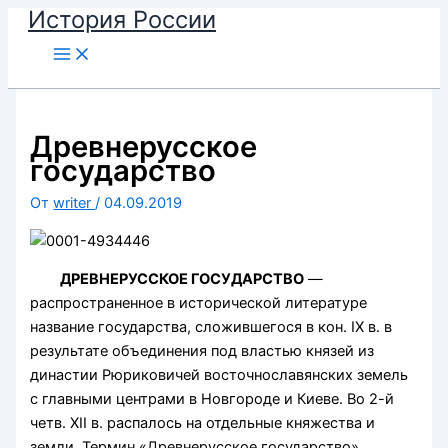
История России
Перейти
к
содержимому
Древнерусское
государство
От
writer
/
04.09.2019
ДРЕВНЕРУССКОЕ ГОСУДАРСТВО
—
распространенное в исторической литературе
название государства, сложившегося в кон. IX в. в
результате объединения под властью князей из
династии Рюриковичей восточнославянских земель
с главными центрами в Новгороде и Киеве. Во 2-й
четв. XII в. распалось на отдельные княжества и
земли. Термин «Древнерусское государство»