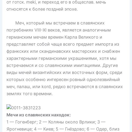
от готск. meki, и переход его в общеслав. мечь
относятся к более поздней эпохе.
Меч, который мы встречаем в славянских
погребениях VІІІ-ХІ веков, является аналогичным
германским мечам времен Карла Великого и
представляет собой чаще всего предмет импорта из
франкских или скандинавских мастерских и снабжен
характерными германскими украшениями, хотя мы
встречаемся и со славянскими имитациями. Другие
виды мечей византийских или восточных форм, среди
которых особенно интересен ровный однолезвийный
меч, палаш, или kord, редко встречаются в славянских
землях того времени.
Мечи из славянских находок:
1 — Гогенберг; 2 — Коляны около Врлики; 3 —
Ярогневице; 4 — Киев; 5 — Гнёздово; 6 — Одер, близ