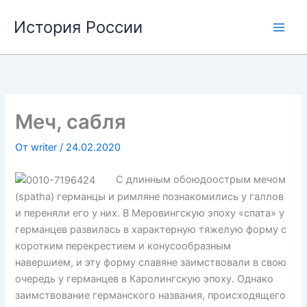
Перейти
История России
к
содержимому
Меч, сабля
От
writer
/
24.02.2020
С длинным обоюдоострым мечом
(spatha) германцы и римляне познакомились у галлов
и переняли его у них. В Меровингскую эпоху «спата» у
германцев развилась в характерную тяжелую форму с
коротким перекрестием и конусообразным
навершием, и эту форму славяне заимствовали в свою
очередь у германцев в Каролингскую эпоху. Однако
заимствование германского названия, происходящего