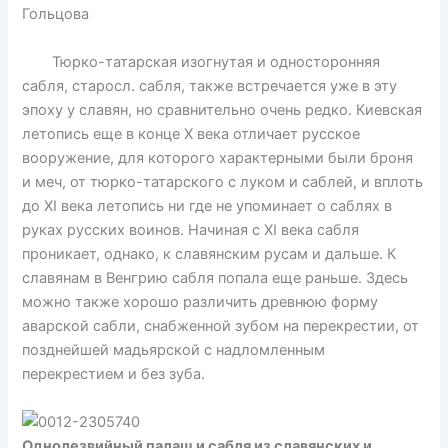
Гольцова
Тюрко-татарская изогнутая и односторонняя
сабля, старосл. сабля, также встречается уже в эту
эпоху у славян, но сравнительно очень редко. Киевская
летопись еще в конце X века отличает русское
вооружение, для которого характерными были броня
и меч, от тюрко-татарского с луком и саблей, и вплоть
до XI века летопись ни где не упоминает о саблях в
руках русских воинов. Начиная с XI века сабля
проникает, однако, к славянским русам и дальше. К
славянам в Венгрию сабля попала еще раньше. Здесь
можно также хорошо различить древнюю форму
аварской сабли, снабженной зубом на перекрестии, от
позднейшей мадьярской с надломленным
перекрестием и без зуба.
Однолезвийный палаш и сабля из славянских и