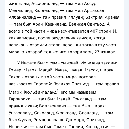
жил Елам; Ассириаланд — там жил Ассур;
Медиаланд, Халдеаланд — там жил Арфаксад;
Албаниаланд — там правил Иллуди; Бактрия, Аранея
— там был Аран; Квеннланд, Великая Свитьод. А
всего в той части мира насчитывается 407 стран. И,
как написано, после разделения языков, когда
великаны строили столп, перешли тогда в эту часть
мира, о которой только что говорилось, 27 языков.
У Иафета было семь сыновей. Их имена таковы:
Гомер, Магок, Мадай, Иуван, Фувал, Масок, Фирак.
Таковы страны в той части мира, которая
называется Европой: Великая Свитьод — там правил
1
Магок; Кюльфингаланд
, его мы называем
Гардарики, — там был Мадай; Грикланд — там
правил Иуван; Болгараланд — там был Фирак;
Унгаралагд, Саксланд, Фракланд, Спанланд — там
был Фувал; Ромверьяланд, Данморк, Свитьод,
Норвегия — там был Гомер; Галлия, Каппадокия —