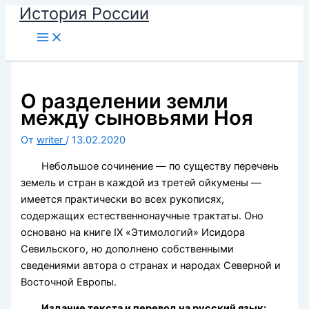
История России
Перейти
к
содержимому
О разделении земли
между сыновьями Ноя
От
writer
/
13.02.2020
Небольшое сочинение — по существу перечень
земель и стран в каждой из третей ойкумены —
имеется практически во всех рукописях,
содержащих естественнонаучные трактаты. Оно
основано на книге IX «Этимологий» Исидора
Севильского, но дополнено собственными
сведениями автора о странах и народах Северной и
Восточной Европы.
Издание текста и перевод на русский язык: