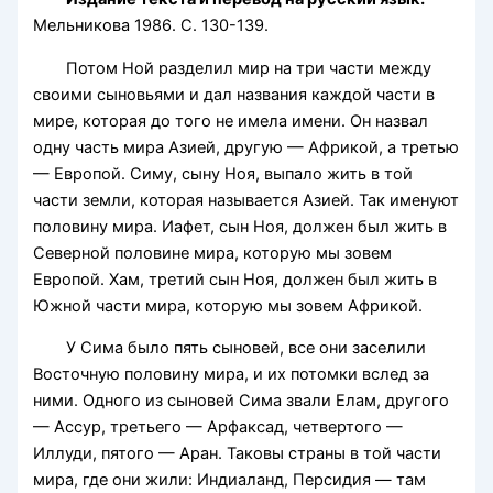
Мельникова 1986. С. 130-139.
Потом Ной разделил мир на три части между
своими сыновьями и дал названия каждой части в
мире, которая до того не имела имени. Он назвал
одну часть мира Азией, другую — Африкой, а третью
— Европой. Симу, сыну Ноя, выпало жить в той
части земли, которая называется Азией. Так именуют
половину мира. Иафет, сын Ноя, должен был жить в
Северной половине мира, которую мы зовем
Европой. Хам, третий сын Ноя, должен был жить в
Южной части мира, которую мы зовем Африкой.
У Сима было пять сыновей, все они заселили
Восточную половину мира, и их потомки вслед за
ними. Одного из сыновей Сима звали Елам, другого
— Ассур, третьего — Арфаксад, четвертого —
Иллуди, пятого — Аран. Таковы страны в той части
мира, где они жили: Индиаланд, Персидия — там