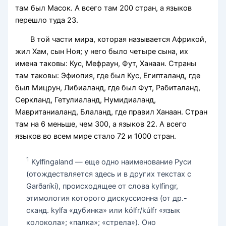
там был Масок. А всего там 200 стран, а языков
перешло туда 23.
В той части мира, которая называется Африкой,
жил Хам, сын Ноя; у него было четыре сына, их
имена таковы: Кус, Мефраун, Фут, Ханаан. Страны
там таковы: Эфиопия, где был Кус, Египталанд, где
был Мицрун, Либиаланд, где был Фут, Рабиталанд,
Серкланд, Гетулиаланд, Нумидиаланд,
Мавританиаланд, Блаланд, где правил Ханаан. Стран
там на 6 меньше, чем 300, а языков 22. А всего
языков во всем мире стало 72 и 1000 стран.
1
Kylfingaland — еще одно наименование Руси
(отождествляется здесь и в других текстах с
Garðaríki), происходящее от слова kylfingr,
этимология которого дискуссионна (от др.-
сканд. kylfa «дубинка» или kólfr/kúlfr «язык
колокола»; «палка»; «стрела»). Оно