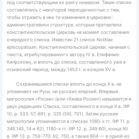
под соответствующим их рангу номером. Такие списки
составлялись с некоторой периодичностью с тем,
чтобы отразить в них те изменения в церковно-
административнон структуре, которые претерпела
константинопольская Церковь на момент составления
очередного списка. Известен 21 список Notitiae
episcopatuum. Константинопольской Церкви, начиная с
текста, атрибутированного автору IV в. Епифанию
Кипрскому, и вплоть до списка, составленного уже в
османский период, между 1453 г. и концом XV в.
Сохранившиеся списки вплоть до конца X в. не
упоминают ни Руси, ни русских епархий. Впервые
митрополия «Росии» (или «Киева Росии») называется в
двух редакциях Списка, составленного в конце X в. (№
10. р. 333: 57, 681; р. 335.(59), 701). Затем русские
митрополии упоминаются в списках 1080-х гг. (№ 11. р.
346.145, 14 и 62), 1180-х гг. (№ 12. р. 349.60), конца XII
в. (№ 13. р. 759-770: 62, 750, а также 804 — в одной из