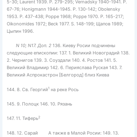
5-30; Laurent 1939. P. 279-295; Vernadsky 1940-1941. P.
67-76; Honigmann 1944-1945. P. 130-142; Obolensky
1953. P. 437-438; Poppe 1968; Poppe 1970. P. 165-217;
Oikonomides 1972; Beck 1977. S. 148-199; Щапов 1989;
Цыпин 1996.
N 10; N17. Доп. 2
136. Киеву Росии подчинены
следующие епископии: 137. 1. Великий Новоградий 138.
2. Чернигов 139. 3. Соуздали 140. 4. Ростов 141. 5.
Великий Владимир 142. 6. Перияслава Руская 143. 7.
Великий Аспрокастрон [Белгород] близ Киева
1
144. 8. Св. Георгий
на реке Рось
145. 9. Полоцк 146. 10. Рязань
2
147. 11. Тиферь
148. 12. Сарай А также в Малой Росии: 149. 13.