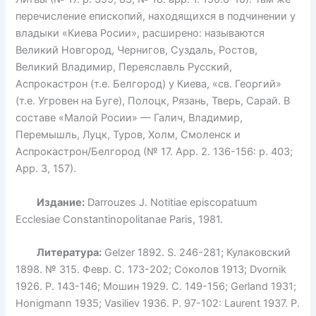
перечисление епископий, находящихся в подчинении у
владыки «Киева Росии», расширено: называются
Великий Новгород, Чернигов, Суздаль, Ростов,
Великий Владимир, Переяславль Русский,
Аспрокастрон (т.е. Белгород) у Киева, «св. Георгий»
(т.е. Угровен на Буге), Полоцк, Рязань, Тверь, Сарай. В
составе «Малой Росии» — Галич, Владимир,
Перемышль, Луцк, Туров, Холм, Смоленск и
Аспрокастрон/Белгород (№ 17. Арр. 2. 136-156: р. 403;
Арр. 3, 157).
Издание:
Darrouzes J. Notitiae episcopatuum
Ecclesiae Constantinopolitanae Paris, 1981.
Литература:
Gelzer 1892. S. 246-281; Кулаковский
1898. № 315. Февр. С. 173-202; Соколов 1913; Dvornik
1926. P. 143-146; Мошин 1929. С. 149-156; Gerland 1931;
Honigmann 1935; Vasiliev 1936. P. 97-102: Laurent 1937. P.