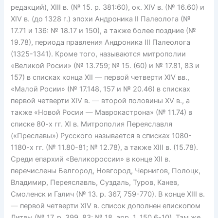
редакций), XIII в. (№ 15. р. 381:60), ок. XIV в. (№ 16.60) и
XIV в. (до 1328 г.) эпохи Андроника II Палеолога (№
17.71 и 136: № 18.17 и 150), а также более поздние (№
19.78), периода правления Андроника III Палеолога
(1325-1341). Кроме того, называются митрополии
«Великой Росии» (№ 13.759; № 15. (60) и № 17.81, 83 и
157) в списках конца XII — первой четверти XIV вв.,
«Малой Росии» (№ 17.148, 157 и № 20.46) в списках
первой четверти XIV в. — второй половины XV в., а
также «Новой Росии — Маврокастрона» (№ 11.74) в
списке 80-х гг. XI в. Митрополия Переяславля
(«Преславы») Русского называется в списках 1080-
1180-х гг. (№ 11.80-81; № 12.78), а также XIII в. (15.78).
Среди епархий «Великороссии» в конце XII в.
перечислены Белгород, Новгород, Чернигов, Полоцк,
Владимир, Переяславль, Суздаль, Туров, Канев,
Смоленск и Галич (№ 13. р. 367, 759-770). В конце XIII в.
— первой четверти XIV в. список дополнен епископом
Литвы (№ 17. р. 399, 83; № 18. арр. 1. 150.6-10). Там же