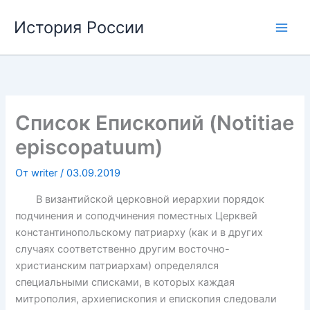
Перейти
История России
к
содержимому
Список Епископий (Notitiae
episcopatuum)
От
writer
/
03.09.2019
В византийской церковной иерархии порядок
подчинения и соподчинения поместных Церквей
константинопольскому патриарху (как и в других
случаях соответственно другим восточно-
христианским патриархам) определялся
специальными списками, в которых каждая
митрополия, архиепископия и епископия следовали