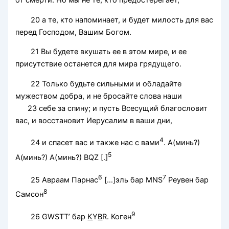
20 а те, кто напоминает, и будет милость для вас
перед Господом, Вашим Богом.
21 Вы будете вкушать ее в этом мире, и ее
присутствие останется для мира грядущего.
22 Только будьте сильными и обладайте
мужеством добра, и не бросайте слова наши
23 себе за спину; и пусть Всесущий благословит
вас, и восстановит Иерусалим в ваши дни,
4
24 и спасет вас и также нас с вами
. А(минь?)
5
А(минь?) А(минь?) BQZ [.]
6
7
25 Авраам Парнас
[…]эль бар MNS
Реувен бар
8
Самсон
9
26 GWSTT’ бар
K
Y
B
R. Коген