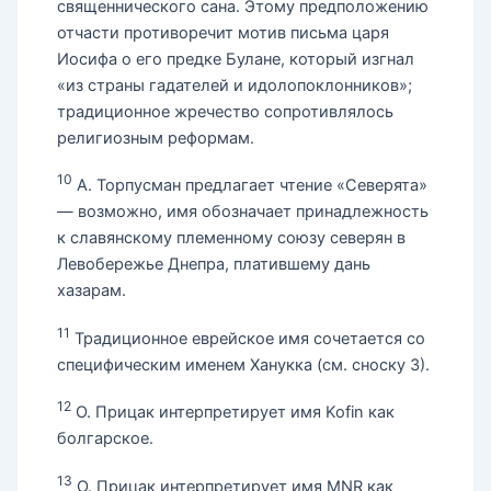
священнического сана. Этому предположению
отчасти противоречит мотив письма царя
Иосифа о его предке Булане, который изгнал
«из страны гадателей и идолопоклонников»;
традиционное жречество сопротивлялось
религиозным реформам.
10
А. Торпусман предлагает чтение «Северята»
— возможно, имя обозначает принадлежность
к славянскому племенному союзу северян в
Левобережье Днепра, платившему дань
хазарам.
11
Традиционное еврейское имя сочетается со
специфическим именем Ханукка (см. сноску 3).
12
О. Прицак интерпретирует имя Kofin как
болгарское.
13
О. Прицак интерпретирует имя MNR как