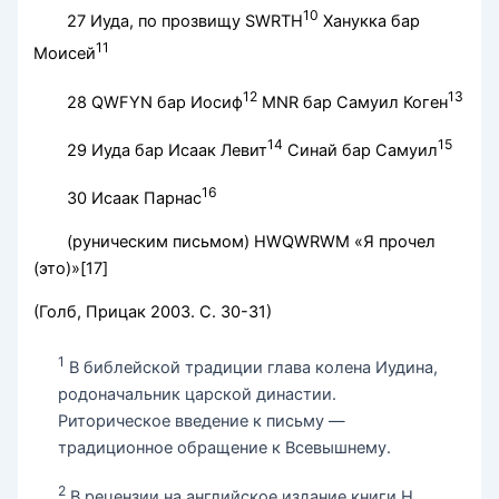
10
27 Иуда, по прозвищу SWRTH
Ханукка бар
11
Моисей
12
13
28 QWFYN бар Иосиф
MNR бар Самуил Коген
14
15
29 Иуда бар Исаак Левит
Синай бар Самуил
16
30 Исаак Парнас
(руническим письмом) HWQWRWM «Я прочел
(это)»[17]
(Голб, Прицак 2003. С. 30-31)
1
В библейской традиции глава колена Иудина,
родоначальник царской династии.
Риторическое введение к письму —
традиционное обращение к Всевышнему.
2
В рецензии на английское издание книги Н.