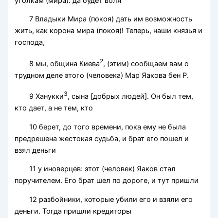
уголкам (мира): да будет воля
7 Владыки Мира (покоя) дать им возможность
жить, как корона мира (покоя)! Теперь, наши князья и
господа,
2
8 мы, община Киева
, (этим) сообщаем вам о
трудном деле этого (человека) Map Яакова бен Р.
3
9 Ханукки
, сына [добрых людей]. Он был тем,
кто дает, а не тем, кто
10 берет, до того времени, пока ему не была
предрешена жестокая судьба, и брат его пошел и
взял деньги
11 у иноверцев: этот (человек) Яаков стал
поручителем. Его брат шел по дороге, и тут пришли
12 разбойники, которые убили его и взяли его
деньги. Тогда пришли кредиторы