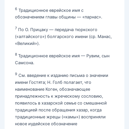
6
Традиционное еврейское имя с
обозначением главы общины — «парнас».
7
По О. Прицаку — передача тюркского
(«алтайского») болгарского имени (ср. Манас,
«Великий»).
8
Традиционное еврейское имя — Рувим, сын
Самсона.
9
См. введение к изданию письма о значении
имени Гостята; Н. Голб полагает, что
наименование Коген, обозначающее
принадлежность к жреческому сословию,
появилось в хазарской семье со смешанной
традицией после обращения хазар, когда
традиционные жрецы («камы») восприняли
новое иудейское обозначение