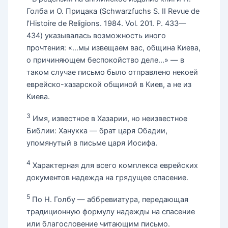
Голба и О. Прицака (Schwarzfuchs S. II Revue de
l’Histoire de Religions. 1984. Vol. 201. P. 433—
434) указывалась возможность иного
прочтения: «…мы извещаем вас, община Киева,
о причиняющем беспокойство деле…» — в
таком случае письмо было отправлено некоей
еврейско-хазарской общиной в Киев, а не из
Киева.
3
Имя, известное в Хазарии, но неизвестное
Библии: Ханукка — брат царя Обадии,
упомянутый в письме царя Иосифа.
4
Характерная для всего комплекса еврейских
документов надежда на грядущее спасение.
5
По Н. Голбу — аббревиатура, передающая
традиционную формулу надежды на спасение
или благословение читающим письмо.