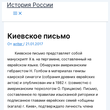
История России
Перейти
к
содержимому
Киевское письмо
От
writer
/
21.01.2017
Киевское письмо представляет собой
манускрипт X в. на пергамене, составленный на
еврейском языке. Обнаружен американским
гебраистом Н. Голбом в материалах генизы
каирской синагоги (собрания древних еврейских
актов) и опубликован им в 1982 г. (совместно с
американским тюркологом О. Прицаком). Письмо,
составленное по правилам изысканной риторики и
подписанное главами еврейских семей «общины
(кагала) г. Киев», подтверждало личность члена