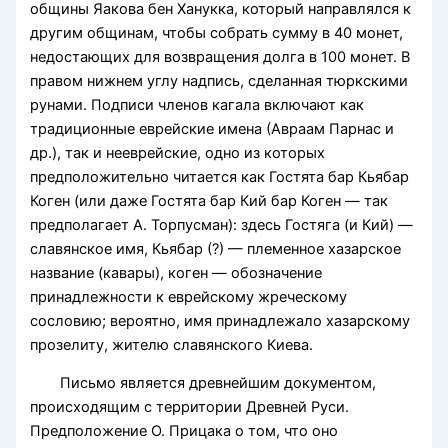
общины Яакова бен Ханукка, который направлялся к
другим общинам, чтобы собрать сумму в 40 монет,
недостающих для возвращения долга в 100 монет. В
правом нижнем углу надпись, сделанная тюркскими
рунами. Подписи членов кагала включают как
традиционные еврейские имена (Авраам Парнас и
др.), так и нееврейские, одно из которых
предположительно читается как Гостята бар Кьябар
Коген (или даже Гостята бар Кий бар Коген — так
предполагает А. Торпусман): здесь Гостяга (и Кий) —
славянское имя, Кьябар (?) — племенное хазарское
название (кавары), коген — обозначение
принадлежности к еврейскому жреческому
сословию; вероятно, имя принадлежало хазарскому
прозелиту, жителю славянского Киева.
Письмо является древнейшим документом,
происходящим с территории Древней Руси.
Предположение О. Прицака о том, что оно