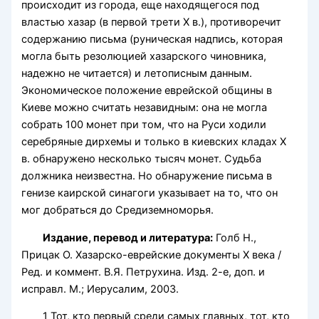
происходит из города, еще находящегося под
властью хазар (в первой трети X в.), противоречит
содержанию письма (руническая надпись, которая
могла быть резолюцией хазарского чиновника,
надежно не читается) и летописным данным.
Экономическое положение еврейской общины в
Киеве можно считать незавидным: она не могла
собрать 100 монет при том, что на Руси ходили
серебряные дирхемы и только в киевских кладах X
в. обнаружено несколько тысяч монет. Судьба
должника неизвестна. Но обнаружение письма в
генизе каирской синагоги указывает на то, что он
мог добраться до Средиземноморья.
Издание, перевод и литература:
Голб Н.,
Прицак О. Хазарско-еврейские документы X века /
Ред. и коммент. В.Я. Петрухина. Изд. 2-е, доп. и
исправл. М.; Иерусалим, 2003.
1 Тот, кто первый среди самых главных, тот, кто