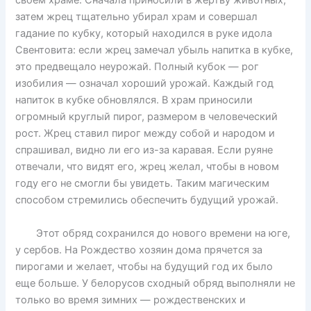
своем храме. Сначала приносили в жертву животных,
затем жрец тщательно убирал храм и совершал
гадание по кубку, который находился в руке идола
Свентовита: если жрец замечал убыль напитка в кубке,
это предвещало неурожай. Полный кубок — рог
изобилия — означал хороший урожай. Каждый год
напиток в кубке обновлялся. В храм приносили
огромный круглый пирог, размером в человеческий
рост. Жрец ставил пирог между собой и народом и
спрашивал, видно ли его из-за каравая. Если руяне
отвечали, что видят его, жрец желал, чтобы в новом
году его не смогли бы увидеть. Таким магическим
способом стремились обеспечить будущий урожай.
Этот обряд сохранился до нового времени на юге,
у сербов. На Рождество хозяин дома прячется за
пирогами и желает, чтобы на будущий год их было
еще больше. У белорусов сходный обряд выполняли не
только во время зимних — рождественских и