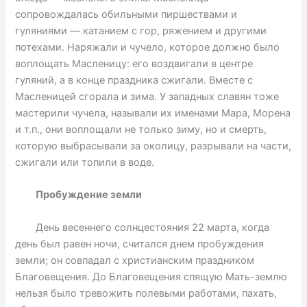
сопровождалась обильными пиршествами и
гуляниями — катанием с гор, ряжением и другими
потехами. Наряжали и чучело, которое должно было
воплощать Масленицу: его воздвигали в центре
гуляний, а в конце праздника сжигали. Вместе с
Масленицей сгорала и зима. У западных славян тоже
мастерили чучела, называли их именами Мара, Морена
и т.п., они воплощали не только зиму, но и смерть,
которую выбрасывали за околицу, разрывали на части,
сжигали или топили в воде.
Пробуждение земли
День весеннего солнцестояния 22 марта, когда
день был равен ночи, считался днем пробуждения
земли; он совпадал с христианским праздником
Благовещения. До Благовещения спящую Мать-землю
нельзя было тревожить полевыми работами, пахать,