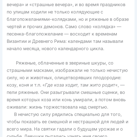
вечера» и «страшные вечера», и во время праздников
по улицам ходили не только колядующие с
благопожеланиями-колядками, но и ряженые в образе
чертей и прочих демонов. Само слово «колядка» —
песенка-благопожелание — восходит к временам
Византии и Древнего Рима: календами там называли
начало месяца, нового календарного цикла.
Ряженые, облаченные в звериные шкуры, со
страшными масками, изображали не только нечистую
силу, но и животных, олицетворявших плодородие:
козу, коня и т.п. «
Где коза ходит, там жито родит
«, —
пели ряженые. Они разыгрывали смешные сценки, во
время которых коза или конь умирали, а потом вновь
оживали: жизнь торжествовала над смертью.
В нечистую силу рядились специально для того,
чтобы показать ее смешной и нестрашной для людей и
всего мира. На святки гадали о будущем урожае и о
судьбе. Девушки пытались узнать имя своего