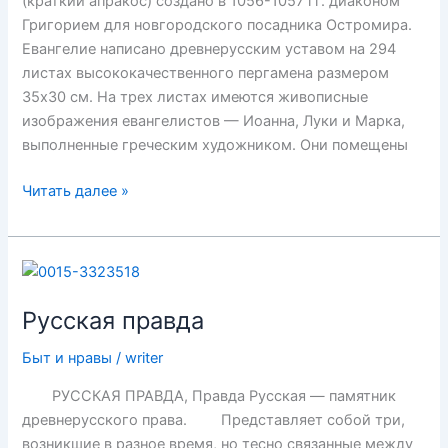
(краткий апракос) создано в 1056-1057 гг. диаконом
Григорием для новгородского посадника Остромира.
Евангелие написано древнерусским уставом на 294
листах высококачественного пергамена размером
35х30 см. На трех листах имеются живописные
изображения евангелистов — Иоанна, Луки и Марка,
выполненные греческим художником. Они помещены
Остромирово
Читать далее »
евангелие
Русская правда
Быт и нравы
/
writer
РУССКАЯ ПРАВДА, Правда Русская — памятник
древнерусского права. Представляет собой три,
возникшие в разное время, но тесно связанные между