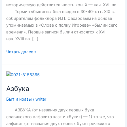
историческую действительность кон. X — нач. XVII вв.
Термин «былины» был введен в 30-40-х гг. XIX в.
собирателем фольклора И.П. Сахаровым на основе
упоминаемых в «Слове о полку Игореве» «былин сего
времени». Первые записи былин относятся к XVII —
нач. XVIII вв. […]
Былины
Читать далее »
Азбука
Быт и нравы
/
writer
АЗБУКА (от названия двух первых букв
славянского алфавита «аз» и «буки») — 1) то же, что
алфавит (от названия двух первых букв греческого