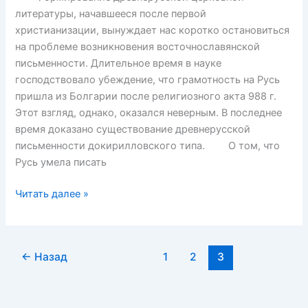
литературы, начавшееся после первой
христианизации, вынуждает нас коротко остановиться
на проблеме возникновения восточнославянской
письменности. Длительное время в науке
господствовало убеждение, что грамотность на Русь
пришла из Болгарии после религиозного акта 988 г.
Этот взгляд, однако, оказался неверным. В последнее
время доказано существование древнерусской
письменности докирилловского типа. О том, что
Русь умела писать
Возникновение
Читать далее »
древнерусской
письменности
←
Назад
1
2
3